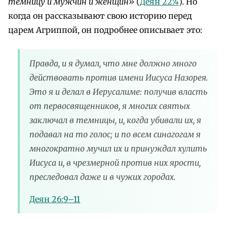
темницу и мужчин и женщин
»
(
Деян 22:4
). Но
когда он рассказывают свою историю перед
царем Агриппой, он подробнее описывает это:
Правда, и я думал, что мне должно много
действовать против имени Иисуса Назорея.
Это я и делал в Иерусалиме: получив власть
от первосвященников, я многих святых
заключал в темницы, и, когда убивали их, я
подавал на то голос; и по всем синагогам я
многократно мучил их и принуждал хулить
Иисуса и, в чрезмерной против них ярости,
преследовал даже и в чужих городах.
Деян 26:9–11