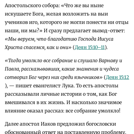
Апостольского собора: «Что же вы ныне
искушаете Бога, желая возложить на выи
учеников иго, которого не могли понести ни отцы
наши, ни мы?» И сразу предлагает вывод-ответ:
«Мы веруем, что благодатию Господа Иисуса
Христа спасемся, как и они»
(
Деян 15:10–11
).
«Тогда умолкло все собрание и слушало Варнаву и
Павла, рассказывавших, какие знамения и чудеса
сотворил Бог через них среди язычников»
(
Деян 15:12
), — пишет евангелист Лука. То есть апостолы
рассказывали личные истории о том, как Бог
вмешивался в их жизнь. И насколько значимое
влияние оказал рассказ: все собрание умолкло!
Далее апостол Иаков предложил богословски
обоснованный ответ на поставленную проблему,