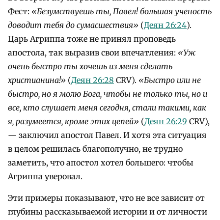
Фест:
«Безумствуешь ты, Павел! большая ученость
доводит тебя до сумасшествия»
(
Деян 26:24
).
Царь Агриппа тоже не принял проповедь
апостола, так выразив свои впечатления:
«Уж
очень быстро ты хочешь из меня сделать
христианина!»
(
Деян 26:28
CRV).
«Быстро или не
быстро, но я молю Бога, чтобы не только ты, но и
все, кто слушает меня сегодня, стали такими, как
я, разумеется, кроме этих цепей»
(
Деян 26:29
CRV),
— заключил апостол Павел. И хотя эта ситуация
в целом решилась благополучно, не трудно
заметить, что апостол хотел большего: чтобы
Агриппа уверовал.
Эти примеры показывают, что не все зависит от
глубины рассказываемой истории и от личности