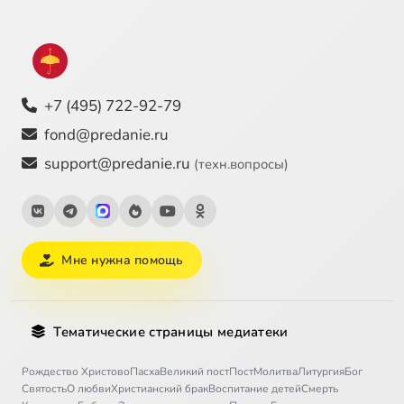
+7 (495) 722-92-79
fond@predanie.ru
support@predanie.ru
(техн.вопросы)
Мне нужна помощь
Тематические страницы медиатеки
Рождество Христово
Пасха
Великий пост
Пост
Молитва
Литургия
Бог
Святость
О любви
Христианский брак
Воспитание детей
Смерть