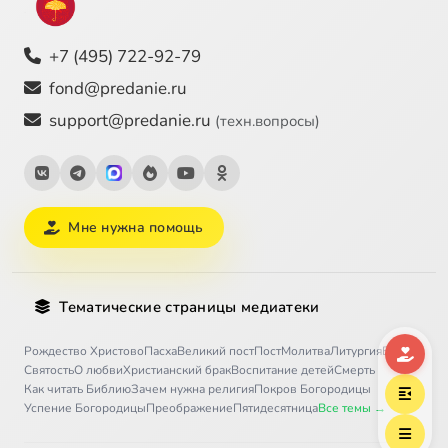
+7 (495) 722-92-79
fond@predanie.ru
support@predanie.ru
(техн.вопросы)
Мне нужна помощь
Тематические страницы медиатеки
Рождество Христово
Пасха
Великий пост
Пост
Молитва
Литургия
Бог
Святость
О любви
Христианский брак
Воспитание детей
Смерть
Как читать Библию
Зачем нужна религия
Покров Богородицы
Успение Богородицы
Преображение
Пятидесятница
Все темы →