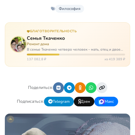
Философия
БЛАГОТВОРИТЕЛЬНОСТЬ
Семья Ткаченко
Ремонт дома
В семье Ткаченко четверо человек – мать, отец и двое
сыновей. И это семья – крепость. У них столько проблем
и бед, что хватило бы на много семей. Трое из четверых
137 082,8 ₽
из 419 389 ₽
– тяжело больны.…
Поделиться:
Подписаться:
Telegram
Дзен
Макс