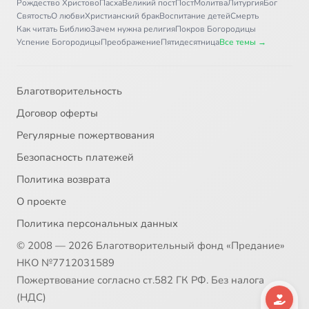
Рождество Христово
Пасха
Великий пост
Пост
Молитва
Литургия
Бог
Святость
О любви
Христианский брак
Воспитание детей
Смерть
Как читать Библию
Зачем нужна религия
Покров Богородицы
Успение Богородицы
Преображение
Пятидесятница
Все темы →
Благотворительность
Договор оферты
Регулярные пожертвования
Безопасность платежей
Политика возврата
О проекте
Политика персональных данных
© 2008 — 2026 Благотворительный фонд «Предание»
НКО №7712031589
Пожертвование согласно ст.582 ГК РФ. Без налога
(НДС)