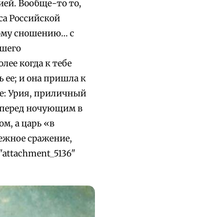
ией. Вообще-то то,
кса Российской
ому сношению… с
вшего
олее когда к тебе
 ее; и она пришла к
ие: Урия, приличный
е перед ночующим в
м, а царь «в
дежное сражение,
"attachment_5136"