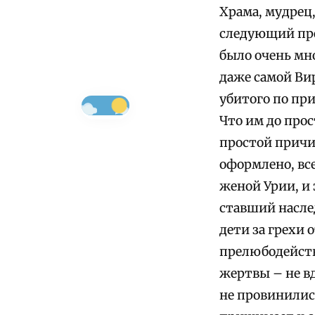
Храма, мудрец,
следующий пре
было очень мно
даже самой Вир
убитого по при
Что им до про
простой причин
оформлено, вс
женой Урии, и 
ставший наслед
дети за грехи 
прелюбодейству
жертвы – не в
не провинились