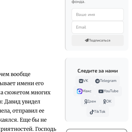
фонда.
Подписаться
Следите за нами
ачем вообще
VK
Telegram
зывает имени его
Макс
YouTube
ла сюжетом многих
: Давид увидел
Дзен
OK
ела, отправил ее
TikTok
скаялся. Еще бы не
приятностей. Господь