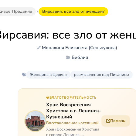
ивое Предание
Вирсавия: все зло от женщин?
Вирсавия: все зло от же
Монахиня Елисавета (Сеньчукова)
Библия
Женщина в Церкви
размышления над Писанием
БЛАГОТВОРИТЕЛЬНОСТЬ
Храм Воскресения
Христова в г. Ленинск-
Кузнецкий
Помочь
Восстановление котельной
Храм Воскресения Христова
в городе Ленинск-