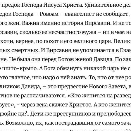
 предок Господа Иисуса Христа. Удивительное дел
док Господа – Ровоам – евангелист не сообщает,
го жен. Важна именно история Вирсавии. И не то
савии, сколько ее несчастного мужа – ни в чем н
хоти, вернее, по похоти его великого царя. Вели
стых смертных. И Вирсавия не упоминается в Ева
е. Не была она перед Богом женой Давида. По зак
е шито-крыто. А Бога обмануть никакой царь не 
это главное, что надо о ней знать. То, что от нее 
ником Давида, – это предвестие Нового Завета, 
отцов не расплачиваются. «Кто женится на разве
ет», - через века скажет Христос. А кто женится
двойне ли?.. Дети же преступников и прелюбодее
. Возможно, их, как пострадавших от самого зач