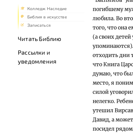
погибшему муж
Колледж Наследие
Библия в искусстве
любила. Во вто
Записаться
того, что она 
(а своих детей
Читать Библию
упоминаются).
Рассылки и
отходить дни т
уведомления
что Книга Царс
думаю, что был
место, я поним
силой уговорил
нелегко. Ребен
утешил Вирсави
Давид, а может
посидел рядом)