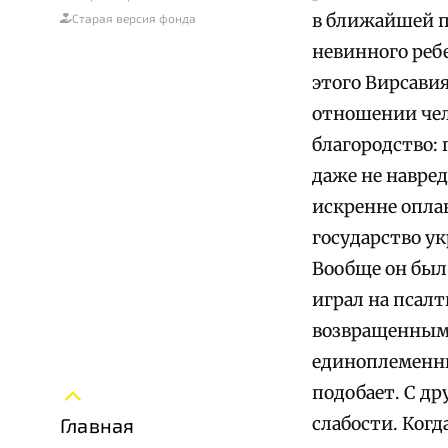
в ближайшей п
Старая версия фонда
невинного ребе
этого Вирсави
отношении чел
благородство: 
даже не навред
искренне опла
государство у
Вообще он был
играл на псал
возвращенным 
единоплеменник
подобает. С д
слабости. Когд
Главная