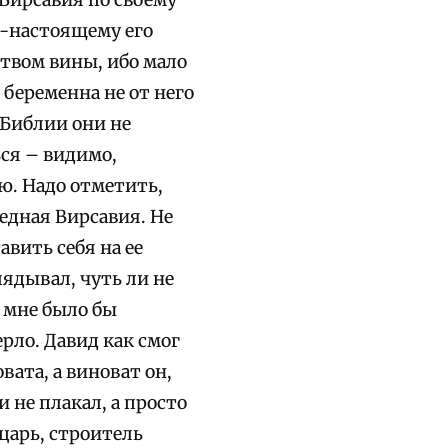
о-настоящему его
ством вины, ибо мало
 беременна не от него
в Библии они не
ся – видимо,
ою. Надо отметить,
бедная Вирсавия. Не
авить себя на ее
лядывал, чуть ли не
, мне было бы
ерло. Давид как смог
вата, а виноват он,
и не плакал, а просто
царь, строитель