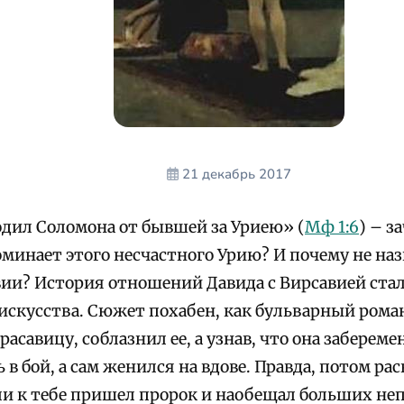
21 декабрь 2017
одил Соломона от бывшей за Уриею» (
Мф 1:6
) – з
оминает этого несчастного Урию? И почему не на
ии? История отношений Давида с Вирсавией ста
искусства. Сюжет похабен, как бульварный роман
савицу, соблазнил ее, а узнав, что она заберемен
 в бой, а сам женился на вдове. Правда, потом ра
сли к тебе пришел пророк и наобещал больших не