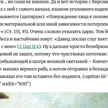
я… но сына не наказал. Да и вот история с Вирсав
л с ней с самого начала, языком уголовного коде
зывается (цитирую): «Понуждение лица к полов
м материальной или иной зависимости потерпе
 (Ст. 133, #1). Очень сложно отказать царю. Тем б
ята и настойчиво зовут: «Давид послал слуг взять
 с нею» (
2 Цар 11:4
). Ну а дальше просто безобраз
 домой не зашел, потому что чувствовал почтени
пребывающей в шатре великой святыней – Ковчего
 напоил верного раба, а потом отправил в безна
аказал его там оставить без подмоги. [caption id=
t" width="800"]