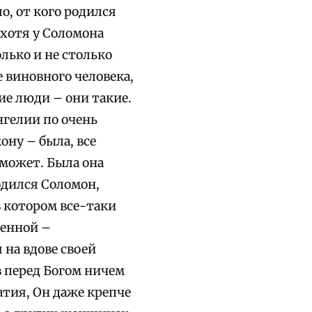
о, от кого родился
 хотя у Соломона
лько и не столько
е виновного человека,
кие люди – они такие.
нгелии по очень
ону – была, все
сможет. Была она
родился Соломон,
в котором все-таки
денной –
 на вдове своей
в перед Богом ничем
атия, Он даже крепче