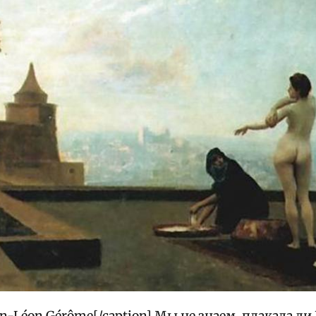
an-Léon Gérôme[/caption] Мы не знаем, плакала ли