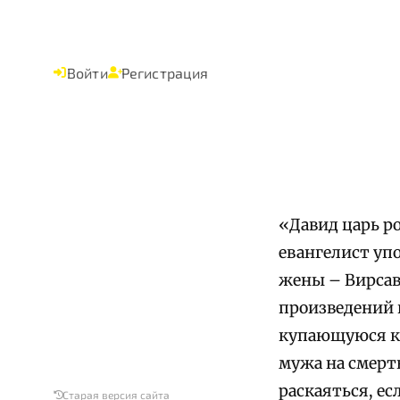
Войти
Регистрация
«Давид царь р
евангелист уп
жены – Вирсав
произведений 
купающуюся кра
мужа на смерть
раскаяться, е
Старая версия сайта