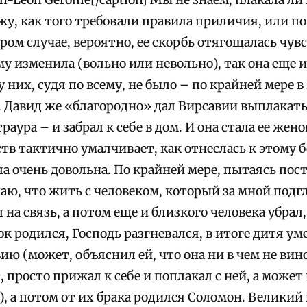
у, как того требовали правила приличия, или п
ром случае, вероятно, ее скорбь отягощалась чув
ему изменила (вольно или невольно), так она еще и
 у них, судя по всему, не было – по крайней мере 
 Давид же «благородно» дал Вирсавии выплакать
раура – и забрал к себе в дом. И она стала ее жен
тв тактично умалчивает, как отнеслась к этому 
а очень довольна. По крайней мере, пытаясь пост
аю, что жить с человеком, который за мной подг
 на связь, а потом еще и близкого человека убрал
ок родился, Господь разгневался, в итоге дитя ум
ю (может, объяснил ей, что она ни в чем не вино
, просто прижал к себе и поплакал с ней, а может 
, а потом от их брака родился Соломон. Великий 