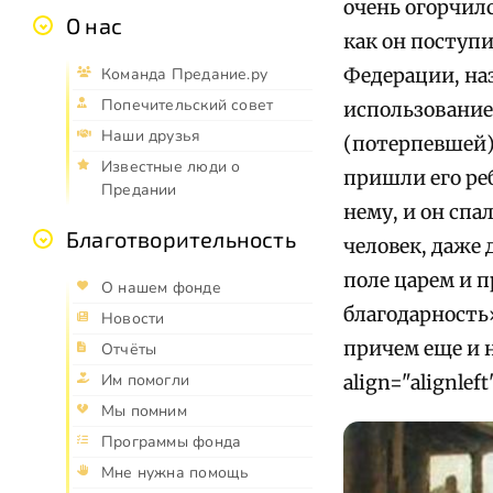
очень огорчилс
О нас
как он поступи
Федерации, на
Команда Предание.ру
Попечительский совет
использование
Наши друзья
(потерпевшей)»
Известные люди о
пришли его реб
Предании
нему, и он спал
Благотворительность
человек, даже
поле царем и 
О нашем фонде
благодарность»
Новости
причем еще и н
Отчёты
Им помогли
align="alignlef
Мы помним
Программы фонда
Мне нужна помощь