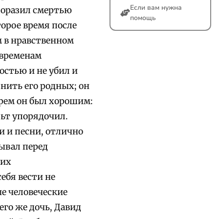
Если вам нужна
поразил смертью
помощь
торое время после
м в нравственном
 временам
остью и не убил и
знить его родных; он
арем он был хорошим:
льт упорядочил.
и и песни, отлично
сывал перед
оих
ебя вести не
ые человеческие
его же дочь, Давид