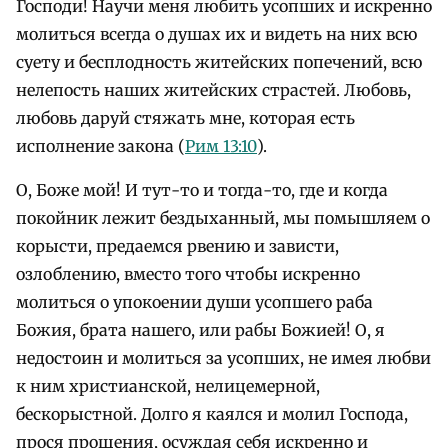
Господи! Научи меня любить усопших и искренно
молиться всегда о душах их и видеть на них всю
суету и бесплодность житейских попечений, всю
нелепость наших житейских страстей. Любовь,
любовь даруй стяжать мне, которая есть
исполнение закона (
Рим 13:10
).
О, Боже мой! И тут-то и тогда-то, где и когда
покойник лежит бездыханный, мы помышляем о
корысти, предаемся рвению и зависти,
озлоблению, вместо того чтобы искренно
молиться о упокоении души усопшего раба
Божия, брата нашего, или рабы Божией! О, я
недостоин и молиться за усопших, не имея любви
к ним христианской, нелицемерной,
бескорыстной. Долго я каялся и молил Господа,
прося прощения, осуждая себя искренно и