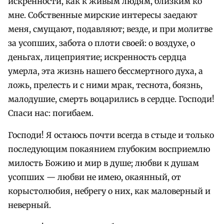
искренности, как к живым людям, близким ко
мне. Собственные мирские интересы заедают
меня, смущают, подавляют; везде, и при молитве
за усопших, забота о плоти своей: о воздухе, о
деньгах, лицеприятие; искренность сердца
умерла, эта жизнь нашего бессмертного духа, а
ложь, прелесть и с ними мрак, теснота, боязнь,
малодушие, смерть воцарились в сердце. Господи!
Спаси нас: погибаем.
Господи! Я остаюсь почти всегда в стыде и только
последующим покаянием глубоким восприемлю
милость Божию и мир в душе; любви к душам
усопших — любви не имею, окаянный, от
корыстолюбия, небрегу о них, как маловерный и
неверный.