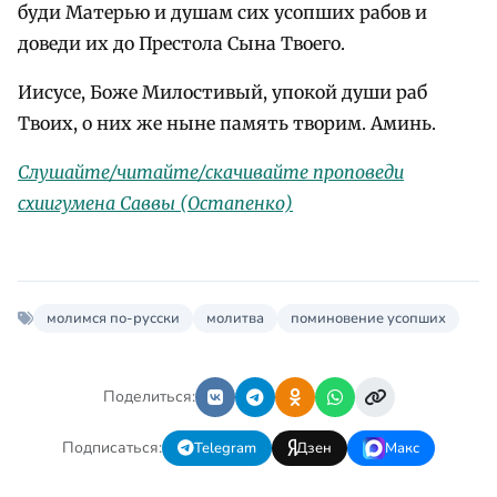
буди Матерью и душам сих усопших рабов и
доведи их до Престола Сына Твоего.
Иисусе, Боже Милостивый, упокой души раб
Твоих, о них же ныне память творим. Аминь.
Слушайте/читайте/скачивайте проповеди
схиигумена Саввы (Остапенко)
молимся по-русски
молитва
поминовение усопших
Поделиться:
Подписаться:
Telegram
Дзен
Макс