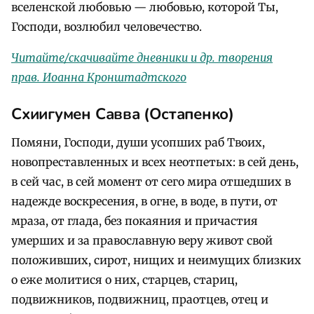
вселенской любовью — любовью, которой Ты,
Господи, возлюбил человечество.
Читайте/скачивайте дневники и др. творения
прав. Иоанна Кронштадтского
Схиигумен Савва (Остапенко)
Помяни, Господи, души усопших раб Твоих,
новопреставленных и всех неотпетых: в сей день,
в сей час, в сей момент от сего мира отшедших в
надежде воскресения, в огне, в воде, в пути, от
мраза, от глада, без покаяния и причастия
умерших и за православную веру живот свой
положивших, сирот, нищих и неимущих близких
о еже молитися о них, старцев, стариц,
подвижников, подвижниц, праотцев, отец и