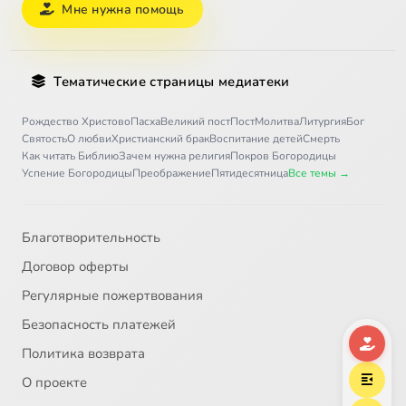
Мне нужна помощь
Тематические страницы медиатеки
Рождество Христово
Пасха
Великий пост
Пост
Молитва
Литургия
Бог
Святость
О любви
Христианский брак
Воспитание детей
Смерть
Как читать Библию
Зачем нужна религия
Покров Богородицы
Успение Богородицы
Преображение
Пятидесятница
Все темы →
Благотворительность
Договор оферты
Регулярные пожертвования
Безопасность платежей
Политика возврата
О проекте