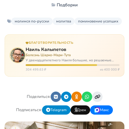
Подборки
молимся по-русски
молитва
поминовение усопших
БЛАГОТВОРИТЕЛЬНОСТЬ
Наиль Калыпетов
Болезнь Шарко-Мари-Тута
У двенадцатилетнего Наиля большие, но решаемые
проблемы. Он болен редкой болезнью, которая ставит
перед ним множество непростых задача, угрожая в
304 499,63 ₽
из 400 000 ₽
противном случае парализацией и да…
Поделиться:
Подписаться:
Telegram
Дзен
Макс