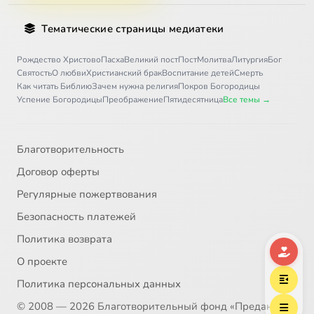
Тематические страницы медиатеки
Рождество Христово
Пасха
Великий пост
Пост
Молитва
Литургия
Бог
Святость
О любви
Христианский брак
Воспитание детей
Смерть
Как читать Библию
Зачем нужна религия
Покров Богородицы
Успение Богородицы
Преображение
Пятидесятница
Все темы →
Благотворительность
Договор оферты
Регулярные пожертвования
Безопасность платежей
Политика возврата
О проекте
Политика персональных данных
© 2008 — 2026 Благотворительный фонд «Предание»