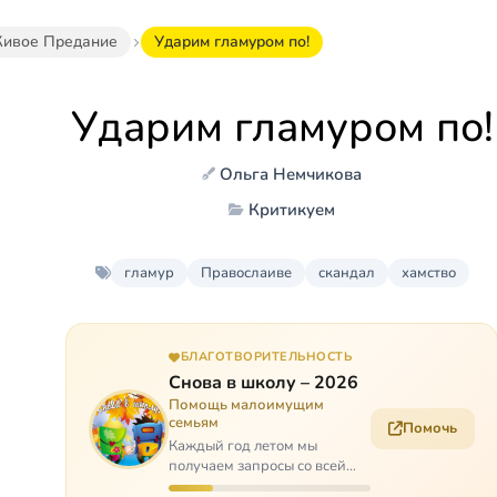
ивое Предание
Ударим гламуром по!
Ударим гламуром по!
Ольга Немчикова
Критикуем
гламур
Правослаиве
скандал
хамство
БЛАГОТВОРИТЕЛЬНОСТЬ
Снова в школу – 2026
Помощь малоимущим
семьям
Помочь
Каждый год летом мы
получаем запросы со всей
России: помогите собраться в