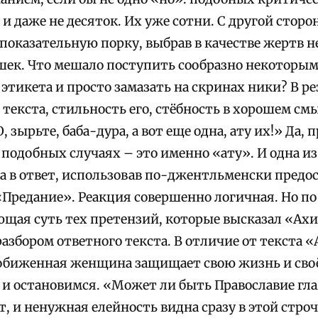
а и даже не десяток. Их уже сотни. С другой стор
показательную порку, выбрав в качестве жертв 
ек. Что мешало поступить сообразно некоторы
 этикета и просто замазать на скринах ники? В ре
 текста, стильность его, стёбность в хорошем см
, зырьте, баба-дура, а вот еще одна, ату их!» Да
 подобных случаях – это именно «ату». И одна 
а в ответ, использовав по-джентльменски пред
«Предание». Реакция совершенно логичная. Но по
ая суть тех претензий, которые высказал «Ахил
азбором ответного текста. В отличие от текста 
обиженная женщина защищает свою жизнь и своё 
 и остановимся. «Может ли быть Православие г
т, и ненужная елейность видна сразу в этой строч