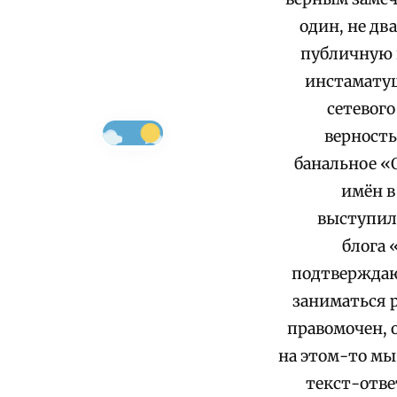
один, не дв
публичную 
инстаматуш
сетевого
верность
банальное «О
имён в
выступил
блога 
подтверждающ
заниматься р
правомочен, 
на этом-то мы
текст-отве