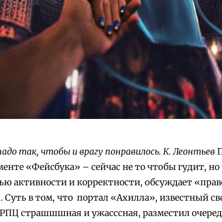
адо так, чтобы и врагу понравилось. К. Леонтьев
П
менте «Фейсбука» – сейчас не то чтобы гудит, но 
ью активности и корректности, обсуждает «пра
. Суть в том, что портал «Ахилла», известный с
 РПЦ страшшшная и ужасссная, разместил очередн