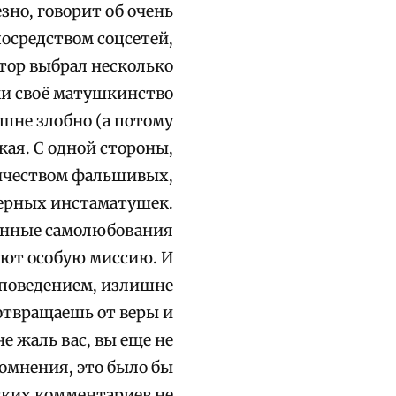
зно, говорит об очень
осредством соцсетей,
втор выбрал несколько
ки своё матушкинство
ишне злобно (а потому
кая. С одной стороны,
личеством фальшивых,
ерных инстаматушек.
ненные самолюбования
яют особую миссию. И
м поведением, излишне
твращаешь от веры и
е жаль вас, вы еще не
омнения, это было бы
ских комментариев не