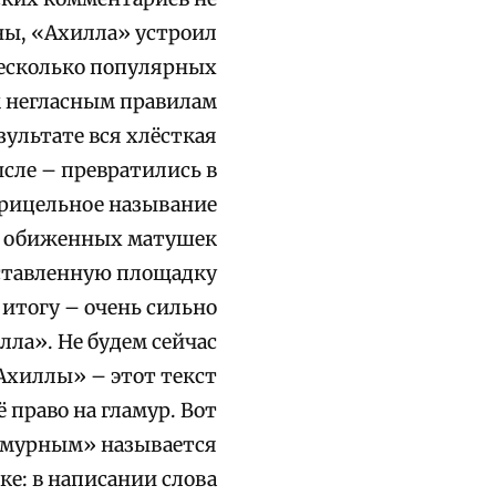
оны, «Ахилла» устроил
несколько популярных
м негласным правилам
зультате вся хлёсткая
ысле – превратились в
, прицельное называние
из обиженных матушек
оставленную площадку
 итогу – очень сильно
ла». Не будем сейчас
«Ахиллы» – этот текст
право на гламур. Вот
ламурным» называется
ке: в написании слова