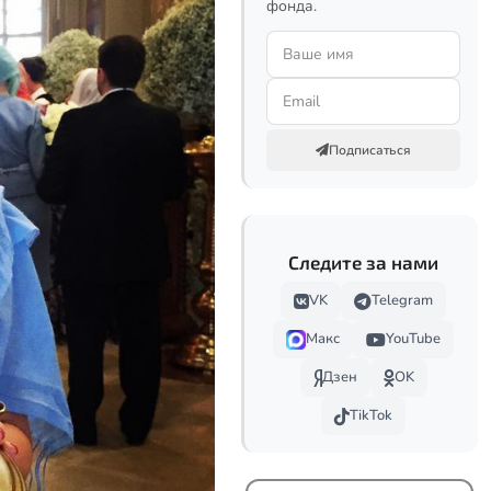
фонда.
Подписаться
Следите за нами
VK
Telegram
Макс
YouTube
Дзен
OK
TikTok