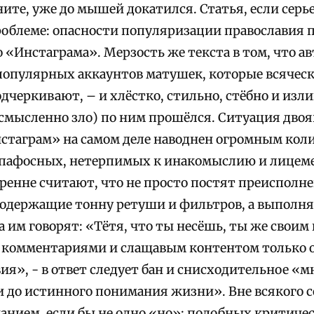
ите, уже до мышей докатился. Статья, если серье
облеме: опасности популяризации православия п
 «Инстаграма». Мерзость же текста в том, что а
популярных аккаунтов матушек, которые всячес
дчеркивают, – и хлёстко, стильно, стёбно и изл
смысленно зло) по ним прошёлся. Ситуация двоя
стаграм» на самом деле наводнен огромным ко
 пафосных, нетерпимых к инакомыслию и лицем
ренне считают, что не просто постят преиспол
одержащие тонну ретуши и фильтров, а выполн
а им говорят: «Тётя, что ты несёшь, ты же свои
комментариями и слащавым контентом только о
ия», - в ответ следует бан и снисходительное «мн
и до истинного понимания жизни». Вне всякого с
анием, если бы не одно «но»: подобных критиче