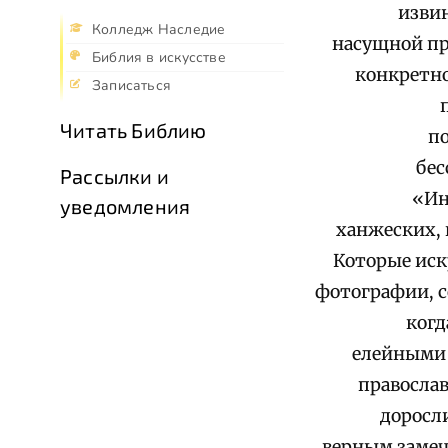
извин
Колледж Наследие
насущной пр
Библия в искусстве
конкретно
Записаться
Читать Библию
по
бес
Рассылки и
«Ин
уведомления
ханжеских,
Которые иск
фотографии, с
когд
елейными 
православ
доросл
верным замеч