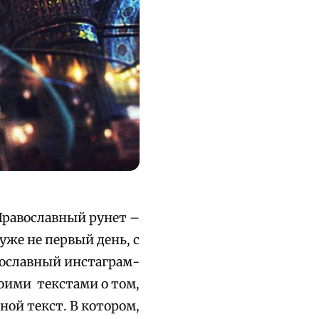
равославный рунет –
уже не первый день, с
вославный инстаграм-
воими текстами о том,
ой текст. В котором,