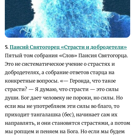
5.
Паисий Святогорец «Страсти и добродетели»
Пятый том собрания «Слов» Паисия Святогорца.
Это не систематическое учение о страстях и
добродетелях, а собрание ответов старца на
конкретные вопросы. «— Геронда, что такое
страсти? — Я думаю, что страсти — это силы
души. Бог дает человеку не пороки, но силы. Но
если мы не употребляем эти силы во благо, то
приходит тангалашка (бес), начинает сам их
направлять, и они становятся страстями, а потом
мы ропщем и пеняем на Бога. Но если мы будем