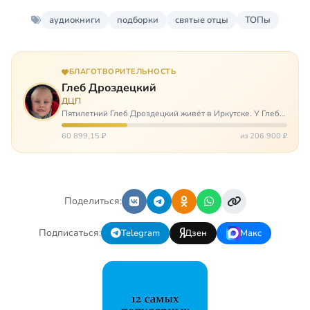
аудиокниги
подборки
святые отцы
ТОПы
БЛАГОТВОРИТЕЛЬНОСТЬ
Глеб Дроздецкий
ДЦП
Пятилетний Глеб Дроздецкий живёт в Иркутске. У Глеба
ДЦП из-за перенесённого в младенчестве менингита,
но его положение осложняется эпилепсией, с которой
60 899,15 ₽
из 206 900 ₽
долгое время была невозмож…
Поделиться:
Подписаться:
Telegram
Дзен
Макс