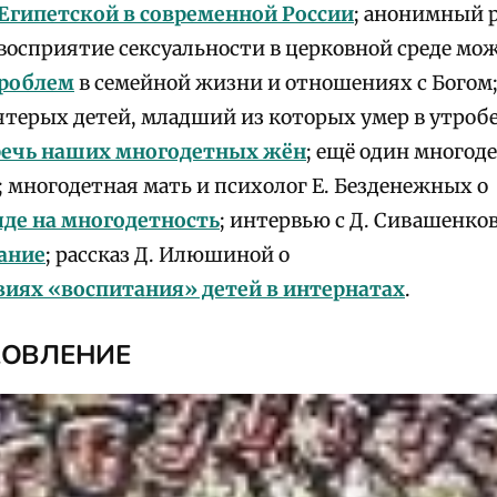
Египетской в современной России
; анонимный р
восприятие сексуальности в церковной среде мож
роблем
в семейной жизни и отношениях с Богом
ятерых детей, младший из которых умер в утробе,
речь наших многодетных жён
; ещё один многод
; многодетная мать и психолог Е. Безденежных о
де на многодетность
; интервью с Д. Сивашенков
ание
; рассказ Д. Илюшиной о
иях «воспитания» детей в интернатах
.
КОВЛЕНИЕ