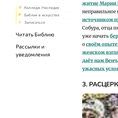
житие Марии 
Колледж Наследие
неправильное 
Библия в искусстве
источником п
Записаться
Собура, отца п
Читать Библию
уже начать
бе
о
своём опыте
Рассылки и
женском взгля
уведомления
даёт нам Венч
ужасных услов
3. РАСЦЕР