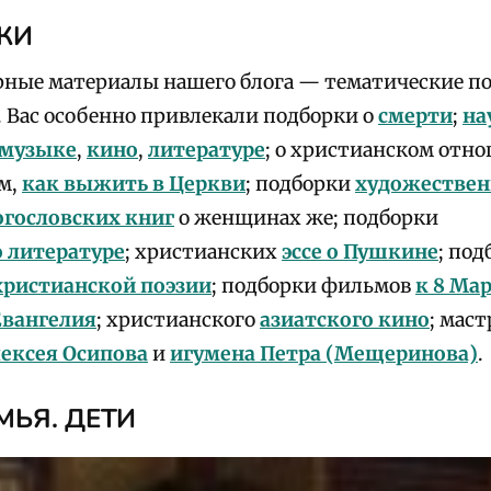
КИ
ные материалы нашего блога — тематические по
. Вас особенно привлекали подборки о
смерти
;
на
музыке
,
кино
,
литературе
; о христианском отн
ом,
как выжить в Церкви
; подборки
художествен
огословских книг
о женщинах же; подборки
 литературе
; христианских
эссе о Пушкине
; под
христианской поэзии
; подборки фильмов
к 8 Ма
Евангелия
; христианского
азиатского кино
; мас
ексея Осипова
и
игумена Петра (Мещеринова)
.
ЕМЬЯ. ДЕТИ