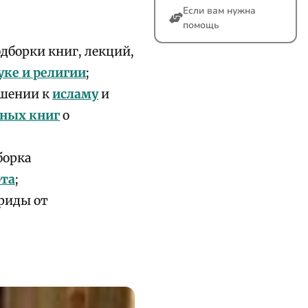
Если вам нужна
помощь
дборки книг, лекций,
уке и религии
;
ошении к
исламу
и
ных книг
о
борка
рта
;
триды от