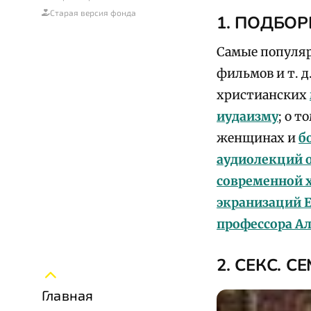
Старая версия фонда
1.
ПОДБОР
Самые популяр
фильмов и т. д
христианских
иудаизму
; о т
женщинах и
б
аудиолекций о
современной 
экранизаций 
профессора Ал
2. СЕКС. С
Главная