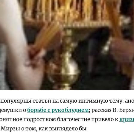
 популярны статьи на самую интимную тему: ан
девушки о
борьбе с рукоблудием
; рассказ В. Берх
онятное подростком благочестие привело к
криз
 Мирзы о том, как выглядело бы