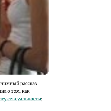
онимный рассказ
ина о том, как
ису сексуальности
;