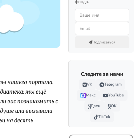
фонда.
Подписаться
Следите за нами
ты нашего портала.
VK
Telegram
едиатека: мы ещё
Макс
YouTube
ли вас познакомить с
Дзен
OK
душе или вызывали
TikTok
ьи на десять