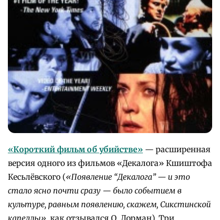
«Короткий фильм об убийстве»
— расширенная
версия одного из фильмов «Декалога» Кшиштофа
Кесьлёвского (
«Появление “Декалога” — и это
стало ясно почти сразу — было событием в
культуре, равным появлению, скажем, Сикстинской
капеллы»
, как отзывался О. Дорман). Три