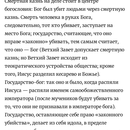
Смертная казнь на деле стоит в центре
богословия: Бог был убит людьми через смертную
казнь. Смерть человека в руках Бога,
следовательно, тот кто убивает, заступает на
место Бога; государство, считающее, что оно
вправе «законно» убивать, тем самым считает,
что оно — Бог (Ветхий Завет допускает смертную
казнь; но Ветхий Завет исходит из
теократического устройства общества; кроме
того, Иисус разделил кесарево и Божье).
Государство-бог: так оно и было, когда распяли
Иисуса — распяли именем самообожествленного
императора (после мучеников будут убивать за
то, что они не признавали в императоре бога).
Государство, оставляющее себе право «законного
убийства», делает из себя идола, в пределе