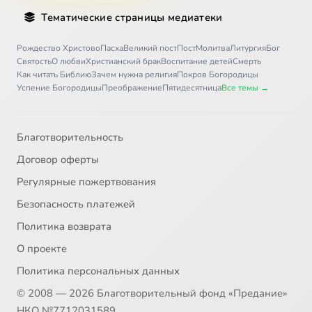
Тематические страницы медиатеки
Рождество Христово
Пасха
Великий пост
Пост
Молитва
Литургия
Бог
Святость
О любви
Христианский брак
Воспитание детей
Смерть
Как читать Библию
Зачем нужна религия
Покров Богородицы
Успение Богородицы
Преображение
Пятидесятница
Все темы →
Благотворительность
Договор оферты
Регулярные пожертвования
Безопасность платежей
Политика возврата
О проекте
Политика персональных данных
© 2008 — 2026 Благотворительный фонд «Предание»
НКО №7712031589