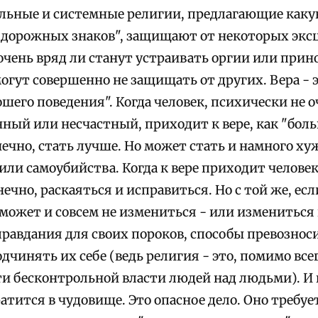
ьные и системные религии, предлагающие каку
"дорожных знаков", защищают от некоторых эксц
очень вряд ли станут устраивать оргии или прин
огут совершенно не защищать от других. Вера - э
шего поведения". Когда человек, психически не 
ый или несчастный, приходит к вере, как "больн
ечно, стать лучше. Но может стать и намного хуж
или самоубийства. Когда к вере приходит челове
нечно, раскаяться и исправиться. Но с той же, есл
может и совсем не измениться - или измениться
правдания для своих пороков, способы превознос
чинять их себе (ведь религия - это, помимо все
и бесконтрольной власти людей над людьми). И 
атится в чудовище. Это опасное дело. Оно требуе