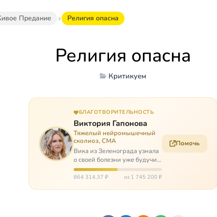
ивое Предание
Религия опасна
Религия опасна
Критикуем
БЛАГОТВОРИТЕЛЬНОСТЬ
Виктория Гапонова
Тяжелый нейромышечный
сколиоз, СМА
Помочь
Вика из Зеленограда узнала
о своей болезни уже будучи в
сознательном возрасте. Ей
пришлось привыкать к
864 314,37 ₽
из 1 745 200 ₽
инвалидной коляске и
сильнейшему сколиозу,
постоянным болям и
растущей беспом…