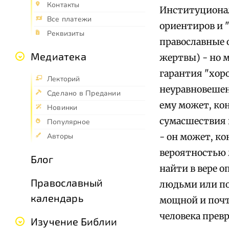
Контакты
Институционал
Все платежи
ориентиров и 
Реквизиты
православные 
Медиатека
жертвы) - но м
гарантия "хоро
Лекторий
неуравновешенн
Сделано в Предании
ему может, кон
Новинки
сумасшествия 
Популярное
- он может, ко
Авторы
вероятностью 
Блог
найти в вере о
Православный
людьми или под
календарь
мощной и почт
человека превр
Изучение Библии