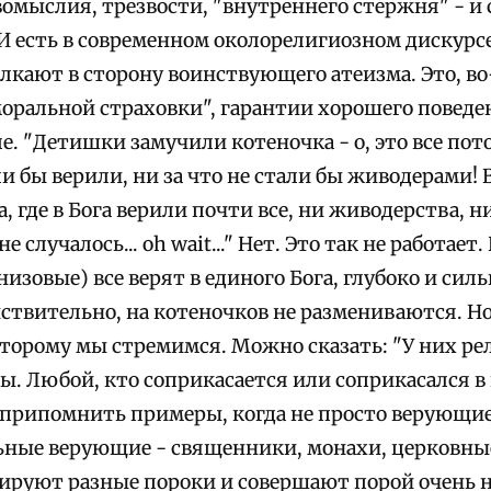
вомыслия, трезвости, "внутреннего стержня" - и
 И есть в современном околорелигиозном дискурс
лкают в сторону воинствующего атеизма. Это, в
моральной страховки", гарантии хорошего поведе
. "Детишки замучили котеночка - о, это все пото
сли бы верили, ни за что не стали бы живодерами! 
а, где в Бога верили почти все, ни живодерства, н
 случалось... oh wait..." Нет. Это так не работает
низовые) все верят в единого Бога, глубоко и силь
йствительно, на котеночков не размениваются. Но
которому мы стремимся. Можно сказать: "У них р
" Увы. Любой, кто соприкасается или соприкасался 
припомнить примеры, когда не просто верующие, а
ные верующие - священники, монахи, церковны
ируют разные пороки и совершают порой очень 