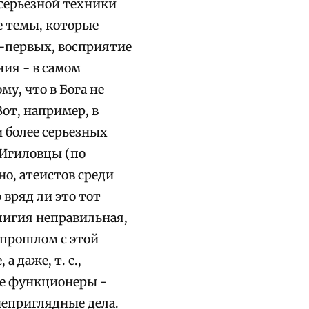
 серьезной техники
е темы, которые
о-первых, восприятие
ния - в самом
му, что в Бога не
Вот, например, в
и более серьезных
. Игиловцы (по
но, атеистов среди
 вряд ли это тот
елигия неправильная,
в прошлом с этой
 даже, т. с.,
е функционеры -
неприглядные дела.