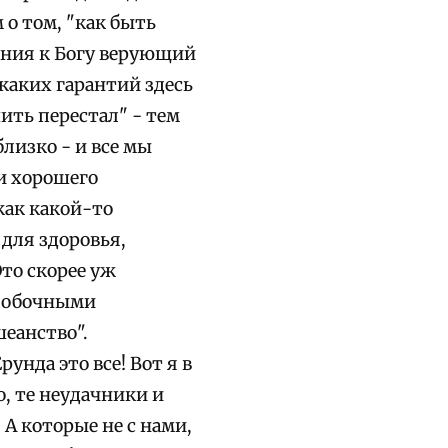
 о том, "как быть
ения к Богу верующий
икаких гарантий здесь
ить перестал" - тем
лизко - и все мы
ии хорошего
как какой-то
для здоровья,
Это скорее уж
 побочными
шеанство".
унда это все! Вот я в
о, те неудачники и
 А которые не с нами,