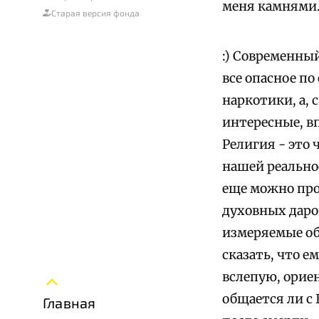
меня камнями
Старая версия фонда
:)
Современный 
все опасное по
наркотики, а, 
интересные, вп
Религия - это 
нашей реальнос
еще можно про
духовных даров
измеряемые об
сказать, что е
вслепую, ориен
общается ли с 
Главная