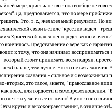
райней мере, христианство - она вообще не совсем
еком". Да, предполагается, что по мере приближ
решить. Это, т. с., желательный результат. Но н
еханической связи в стиле "крестик надел - греш
самим Христом общался непосредственно и очень б
о кончилось. Представление о вере как о гарант
водит к тому, что она начинает восприниматься 
- который стоит принимать всем подряд, просто 
 чем больше, тем лучше. Но это не витаминчик. 
расширения сознания - сильное и с возможными
о-вторых, это такое, знаете, "православное ниц
как повод для гордости и самопревозношения. "Ер
го лет - и у меня все отлично! А у кого не отличн
 Мы круты и высоконравственны, в отличие от!..