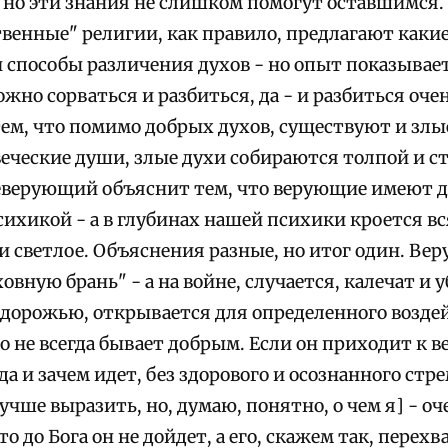
- но эти знания не слишком помогут оставшимся
твенные" религии, как правило, предлагают каки
 способы различения духов - но опыт показывает,
жно сорваться и разбиться, да - и разбиться оч
ем, что помимо добрых духов, существуют и злые 
веческие души, злые духи собираются толпой и с
еверующий объяснит тем, что верующие имеют дел
ихикой - а в глубинах нашей психики кроется вс
и светлое. Объяснения разные, но итог один. Ве
ховную брань" - а на войне, случается, калечат и 
здорожью, открывается для определенного воздей
о не всегда бывает добрым. Если он приходит к ве
а и зачем идет, без здорового и осознанного стре
лучше выразить, но, думаю, понятно, о чем я] - оч
о до Бога он не дойдет, а его, скажем так, перехв