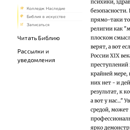
психики, здра
Колледж Наследие
безопасности.
Библия в искусстве
прямо-таки то
Записаться
религии как "
Читать Библию
плоском смысле
верят, а вот е
Рассылки и
России XIX век
уведомления
преступлений не
крайней мере, 
них нет - и де
результат, к 
а вот у нас...
средой, может 
профессиональ
ярко демонстр