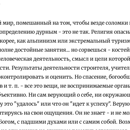
.
мир, помешанный на том, чтобы везде соломки 
 определению дурным - это не так. Религия опасна
скорее, как альпинизм или экстремальный туризм
олне достойные занятия... но сорвешься - костей
человеческая деятельность, смысл и цели которой
ти. Результаты деятельности строителя, учителя
контролировать и оценить. Но спасение, богооб
 и т. п. - все это вещи, не воспринимаемые орган
ъективно. Ни сам верующий о себе, ни окружающ
му это "удалось" или что он "идет к успеху". Ве
тируясь на свои ощущения. Он не знает - и не мо
Богом, с падшими духами или с самим собой. Воз