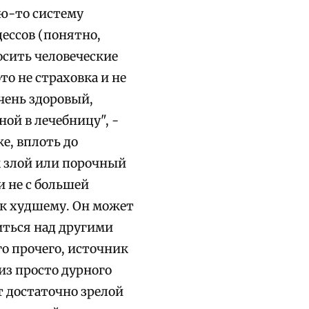
ю-то систему
ессов (понятно,
осить человеческие
то не страховка и не
очень здоровый,
ой в лечебницу", -
е, вплоть до
к злой или порочный
и не с большей
 к худшему. Он может
иться над другими
го прочего, источник
из просто дурного
т достаточно зрелой