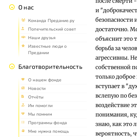
после смерти 
О нас
и "доброкачес
безопасности и
Команда Предание.ру
достаточно. Мо
Попечительский совет
Наши друзья
объяснит это т
Известные люди о
борьба за чело
Предании
агрессивны. Н
Благотворительность
собственной пс
только доброе 
О нашем фонде
вступает в "ду
Новости
вслепую по бе
Отчёты
воздействие эт
Им помогли
понимания, куд
Мы помним
Программы фонда
знаю, как это 
Мне нужна помощь
вероятность, чт