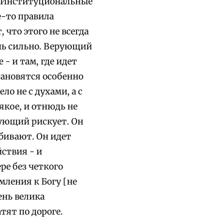
. Институциональные
е-то правила
 что этого не всегда
ень сильно. Верующий
- и там, где идет
тановятся особенно
о не с духами, а с
якое, и отнюдь не
рующий рискует. Он
убивают. Он идет
ствия - и
ре без четкого
мления к Богу [не
ень велика
атят по дороге.