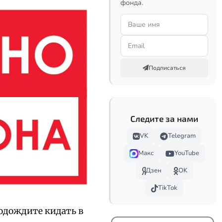
фонда.
Подписаться
Следите за нами
VK
Telegram
Макс
YouTube
Дзен
OK
TikTok
Подождите кидать в