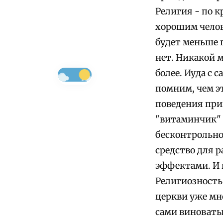
Религия - по к
хорошим челов
будет меньше г
нет. Никакой м
более. Иуда с 
помним, чем эт
поведения при
"витаминчик" 
бесконтрольно,
средство для 
эффектами. И в
Религиозность 
церкви уже мно
сами виноваты!