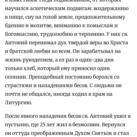
научился аскетическим подвигам: воздержанию
в пище, сну на голой земле, продолжительному
бдению и молитве, вниманию к помыслам и
Богомыслию, трудолюбию и терпению. У них св.
Антоний перенимал дух твердой веры во Христа
и братской любви ко всем. Он зарабатывал на
жизнь рукоделием, а ел раз в один-два дня
только хлеб, который ему приносил один
селянин. Преподобный постоянно боролся со
страстями и нападениями бесов. С людьми он
почти не общался, иногда ходил в храм на
Литургию.
После явного нападения бесов св. Антоний ушел в
пустыню, где 25 лет жил в безмолвии. Вернулся
он оттуда преображенным Духом Святым и стал