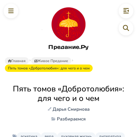
Предание.Ру
Главная
Живое Предание
Пять томов «Добротолюбия»: для чего и о чем
Пять томов «Добротолюбия»:
для чего и о чем
Дарья Смирнова
Разбираемся
аскетика
вера
духовная жизнь
литература