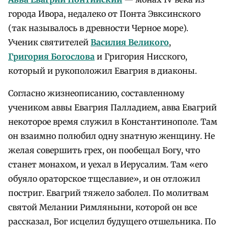
города Ивора, недалеко от Понта Эвксинского
(так называлось в древности Черное море).
Ученик святителей
Василия Великого
,
Григория Богослова
и Григория Нисского,
который и рукоположил Евагрия в диаконы.
Согласно жизнеописанию, составленному
учеником аввы Евагрия Палладием, авва Евагрий
некоторое время служил в Константинополе. Там
он взаимно полюбил одну знатную женщину. Не
желая совершить грех, он пообещал Богу, что
станет монахом, и уехал в Иерусалим. Там «его
обуяло ораторское тщеславие», и он отложил
постриг. Евагрий тяжело заболел. По молитвам
святой Мелании Римляныни, которой он все
рассказал, Бог исцелил будущего отшельника. По