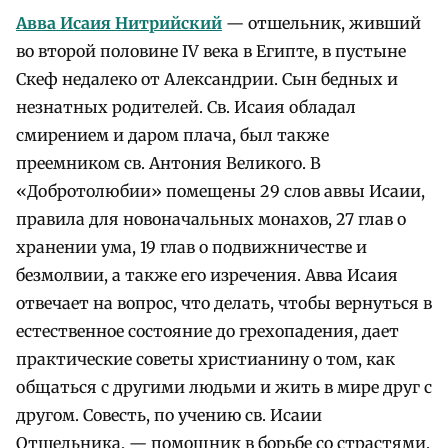
Авва Исаия Нитрийский
— отшельник, живший
во второй половине IV века в Египте, в пустыне
Скеф недалеко от Александрии. Сын бедных и
незнатных родителей. Св. Исаия обладал
смирением и даром плача, был также
преемником св. Антония Великого. В
«Добротолюбии» помещены 29 слов аввы Исаии,
правила для новоначальных монахов, 27 глав о
хранении ума, 19 глав о подвижничестве и
безмолвии, а также его изречения. Авва Исаия
отвечает на вопрос, что делать, чтобы вернуться в
естественное состояние до грехопадения, дает
практические советы христианину о том, как
общаться с другими людьми и жить в мире друг с
другом. Совесть, по учению св. Исаии
Отшельника, — помощник в борьбе со страстями.