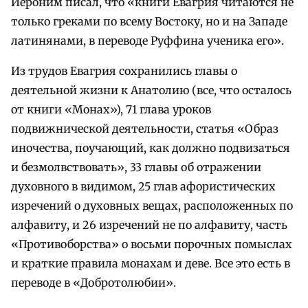
Иероним писал, что «книги Евагрия читаются не
только греками по всему Востоку, но и на Западе
латинянами, в переводе Руффина ученика его».
Из трудов Евагрия сохранились главы о
деятельной жизни к Анатолию (все, что осталось
от книги «Монах»), 71 глава уроков
подвижнической деятельности, статья «Образ
иночества, поучающий, как должно подвизаться
и безмолвствовать», 33 главы об отражении
духовного в видимом, 25 глав афористических
изречений о духовных вещах, расположенных по
алфавиту, и 26 изречений не по алфавиту, часть
«Противоборства» о восьми порочных помыслах
и краткие правила монахам и деве. Все это есть в
переводе в «Добротолюбии».