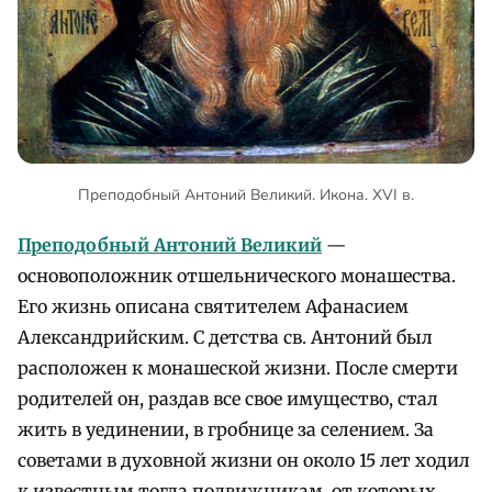
Преподобный Антоний Великий. Икона. XVI в.
Преподобный Антоний Великий
—
основоположник отшельнического монашества.
Его жизнь описана святителем Афанасием
Александрийским. С детства св. Антоний был
расположен к монашеской жизни. После смерти
родителей он, раздав все свое имущество, стал
жить в уединении, в гробнице за селением. За
советами в духовной жизни он около 15 лет ходил
к известным тогда подвижникам, от которых