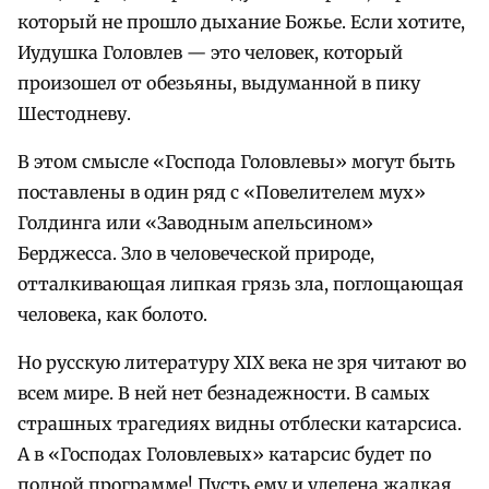
который не прошло дыхание Божье. Если хотите,
Иудушка Головлев — это человек, который
произошел от обезьяны, выдуманной в пику
Шестодневу.
В этом смысле «Господа Головлевы» могут быть
поставлены в один ряд с «Повелителем мух»
Голдинга или «Заводным апельсином»
Берджесса. Зло в человеческой природе,
отталкивающая липкая грязь зла, поглощающая
человека, как болото.
Но русскую литературу XIX века не зря читают во
всем мире. В ней нет безнадежности. В самых
страшных трагедиях видны отблески катарсиса.
А в «Господах Головлевых» катарсис будет по
полной программе! Пусть ему и уделена жалкая