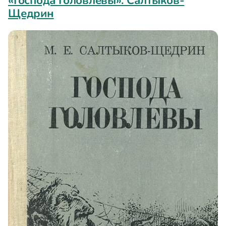
«Господа Головлевы». Салтыков-
Щедрин