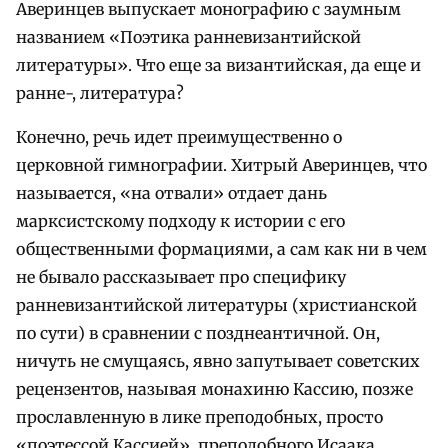
Аверинцев выпускает монографию с заумным
названием «Поэтика ранневизантийской
литературы». Что еще за византийская, да еще и
ранне-, литература?
Конечно, речь идет преимущественно о
церковной гимнографии. Хитрый Аверинцев, что
называется, «на отвали» отдает дань
марксистскому подходу к истории с его
общественными формациями, а сам как ни в чем
не бывало рассказывает про специфику
ранневизантийской литературы (христианской
по сути) в сравнении с позднеантичной. Он,
ничуть не смущаясь, явно запутывает советских
рецензентов, называя монахиню Кассию, позже
прославленную в лике преподобных, просто
«поэтессой Кассией», преподобного Исаака