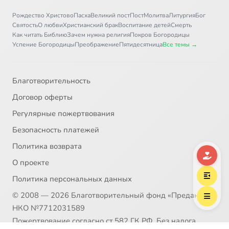
Рождество Христово
Пасха
Великий пост
Пост
Молитва
Литургия
Бог
Святость
О любви
Христианский брак
Воспитание детей
Смерть
Как читать Библию
Зачем нужна религия
Покров Богородицы
Успение Богородицы
Преображение
Пятидесятница
Все темы →
Благотворительность
Договор оферты
Регулярные пожертвования
Безопасность платежей
Политика возврата
О проекте
Политика персональных данных
© 2008 — 2026 Благотворительный фонд «Предание»
НКО №7712031589
Пожертвование согласно ст.582 ГК РФ. Без налога