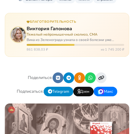
БЛАГОТВОРИТЕЛЬНОСТЬ
Виктория Гапонова
Тяжелый нейромышечный сколиоз, СМА
Вика из Зеленограда узнала о своей болезни уже
будучи в сознательном возрасте. Ей пришлось
привыкать к инвалидной коляске и сильнейшему
861 838,03 ₽
из 1 745 200 ₽
сколиозу, постоянным болям и растущей беспом…
Поделиться:
Подписаться:
Telegram
Дзен
Макс