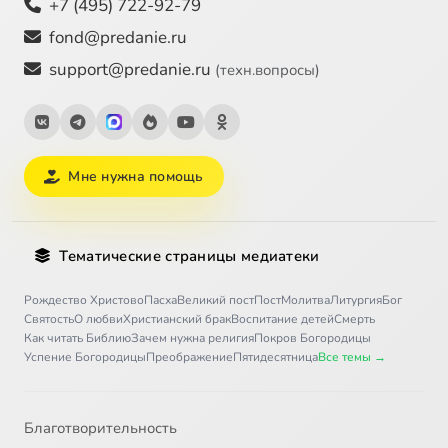
+7 (495) 722-92-79
fond@predanie.ru
support@predanie.ru
(техн.вопросы)
Мне нужна помощь
Тематические страницы медиатеки
Рождество Христово
Пасха
Великий пост
Пост
Молитва
Литургия
Бог
Святость
О любви
Христианский брак
Воспитание детей
Смерть
Как читать Библию
Зачем нужна религия
Покров Богородицы
Успение Богородицы
Преображение
Пятидесятница
Все темы →
Благотворительность