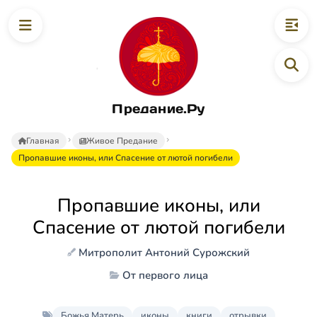
Предание.Ру
Главная
Живое Предание
Пропавшие иконы, или Спасение от лютой погибели
Пропавшие иконы, или
Спасение от лютой погибели
Митрополит Антоний Сурожский
От первого лица
Божья Матерь
иконы
книги
отрывки