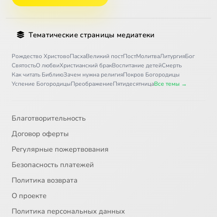
Тематические страницы медиатеки
Рождество Христово
Пасха
Великий пост
Пост
Молитва
Литургия
Бог
Святость
О любви
Христианский брак
Воспитание детей
Смерть
Как читать Библию
Зачем нужна религия
Покров Богородицы
Успение Богородицы
Преображение
Пятидесятница
Все темы →
Благотворительность
Договор оферты
Регулярные пожертвования
Безопасность платежей
Политика возврата
О проекте
Политика персональных данных