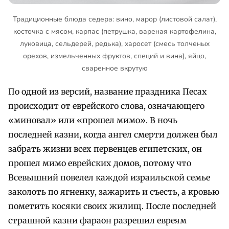
Традиционные блюда седера: вино, марор (листовой салат),
косточка с мясом, карпас (петрушка, вареная картофелина,
луковица, сельдерей, редька), харосет (смесь толченых
орехов, измельченных фруктов, специй и вина), яйцо,
сваренное вкрутую
По одной из версий, название праздника Песах
происходит от еврейского слова, означающего
«миновал» или «прошел мимо». В ночь
последней казни, когда ангел смерти должен был
забрать жизни всех первенцев египетских, он
прошел мимо еврейских домов, потому что
Всевышний повелел каждой израильской семье
заколоть по ягненку, зажарить и съесть, а кровью
пометить косяки своих жилищ. После последней
страшной казни фараон разрешил евреям