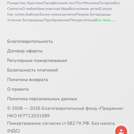
Рождество Христово
Пасха
Великий пост
Пост
Молитва
Литургия
Бог
Святость
О любви
Христианский брак
Воспитание детей
Смерть
Как читать Библию
Зачем нужна религия
Покров Богородицы
Успение Богородицы
Преображение
Пятидесятница
Все темы →
Благотворительность
Договор оферты
Регулярные пожертвования
Безопасность платежей
Политика возврата
О проекте
Политика персональных данных
© 2008 — 2026 Благотворительный фонд «Предание»
НКО №7712031589
Пожертвование согласно ст.582 ГК РФ. Без налога
(НДС)