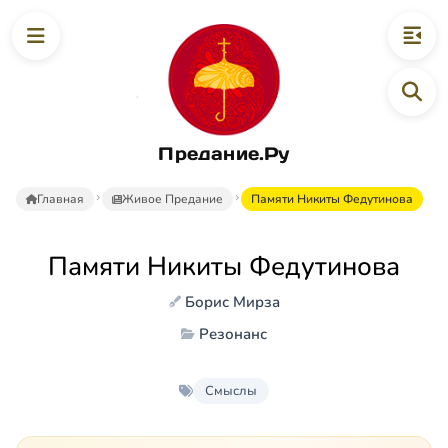
Предание.Ру
Главная
Живое Предание
Памяти Никиты Федутинова
Памяти Никиты Федутинова
Борис Мирза
Резонанс
Смыслы