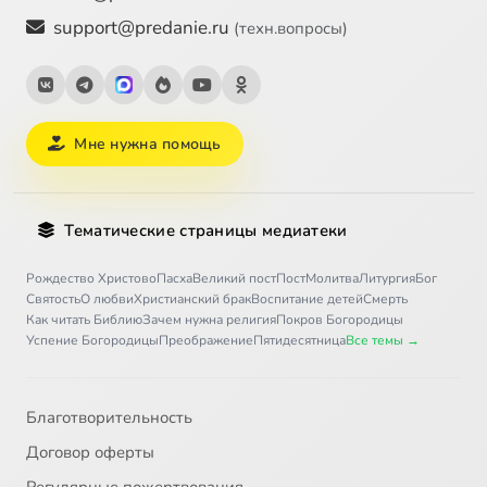
support@predanie.ru
(техн.вопросы)
Мне нужна помощь
Тематические страницы медиатеки
Рождество Христово
Пасха
Великий пост
Пост
Молитва
Литургия
Бог
Святость
О любви
Христианский брак
Воспитание детей
Смерть
Как читать Библию
Зачем нужна религия
Покров Богородицы
Успение Богородицы
Преображение
Пятидесятница
Все темы →
Благотворительность
Договор оферты
Регулярные пожертвования