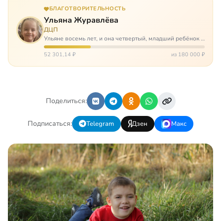
БЛАГОТВОРИТЕЛЬНОСТЬ
Ульяна Журавлёва
ДЦП
Ульяне восемь лет, и она четвертый, младший ребёнок в
многодетной семье. И с самого рождения Ульяну лечат.
Несколько операций, ежедневные процедуры,
52 301,14 ₽
из 180 000 ₽
длительные реабилитации и беско…
Поделиться:
Подписаться:
Telegram
Дзен
Макс