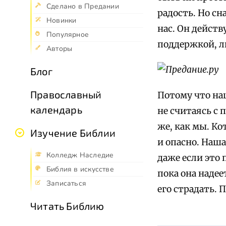
Сделано в Предании
радость. Но сн
Новинки
нас. Он действ
Популярное
поддержкой, л
Авторы
Блог
Православный
Потому что наш
календарь
не считаясь с 
же, как мы. Ко
Изучение Библии
и опасно. Наша
Колледж Наследие
даже если это
Библия в искусстве
пока она надее
Записаться
его страдать. 
Читать Библию