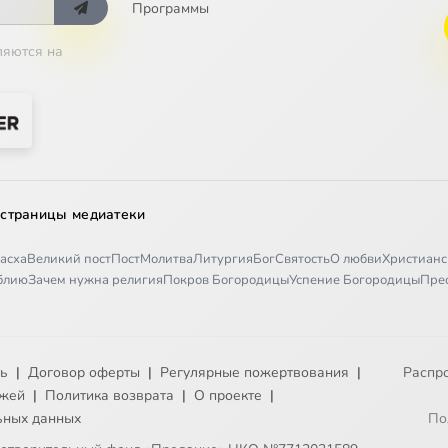
Программы
ляются на
 страницы медиатеки
асха
Великий пост
Пост
Молитва
Литургия
Бог
Святость
О любви
Христианс
иблию
Зачем нужна религия
Покров Богородицы
Успение Богородицы
Пре
ть
|
Договор оферты
|
Регулярные пожертвования
|
Распр
ежей
|
Политика возврата
|
О проекте
|
ьных данных
По