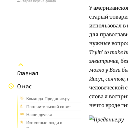
Старая версия фонда
У американско
старый товари
использовал в 
для православ
нужные вопро
Tryin' to make 
электричке, бе
могло у Бога б
Главная
Иисус, святые, 
О нас
человеческой 
слова я воспр
Команда Предание.ру
нечто вроде г
Попечительский совет
Наши друзья
Известные люди о