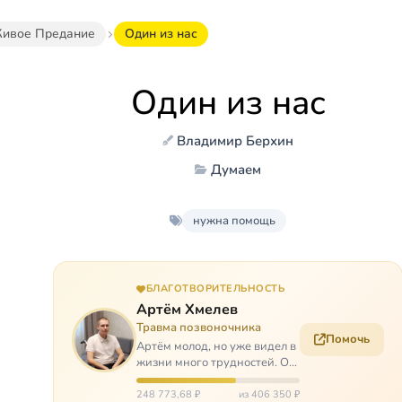
ивое Предание
Один из нас
Один из нас
Владимир Берхин
Думаем
нужна помощь
БЛАГОТВОРИТЕЛЬНОСТЬ
Артём Хмелев
Травма позвоночника
Помочь
Артём молод, но уже видел в
жизни много трудностей. Он
сирота, привык заботится о
себе сам, но, когда случилось
248 773,68 ₽
из 406 350 ₽