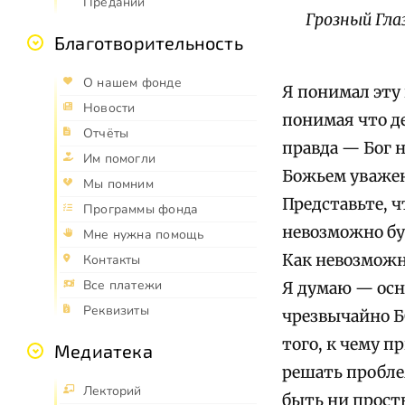
Предании
Грозный Гла
Благотворительность
О нашем фонде
Я понимал эту 
Новости
понимая что де
Отчёты
правда — Бог н
Им помогли
Божьем уважени
Мы помним
Представьте, ч
Программы фонда
невозможно бу
Мне нужна помощь
Как невозможн
Контакты
Все платежи
Я думаю — осн
Реквизиты
чрезвычайно Б
того, к чему п
Медиатека
решать проблем
Лекторий
быть ни просты