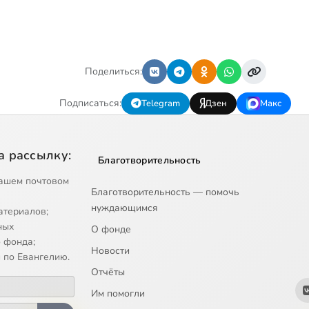
Поделиться:
Подписаться:
Telegram
Дзен
Макс
а рассылку:
Благотворительность
ашем почтовом
Благотворительность — помочь
нуждающимся
атериалов;
ных
О фонде
 фонда;
Новости
 по Евангелию.
Отчёты
Им помогли