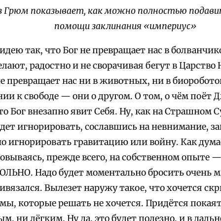
з Грюм показывает, как можно полностью подав
помощи заклинания «империус»
идею так, что Бог не превращает нас в болванчик
лают, радостно и не сворачивая бегут в Царство 
е превращает нас ни в животных, ни в биороботов
и к свободе — они о другом. О том, о чём поёт 
то Бог внезапно явит Себя. Ну, как на Страшном С
дет игнорировать, сославшись на невнимание, за
о игнорировать гравитацию или войну. Как думае
овываясь, прежде всего, на собственном опыте —
ОЛЬНО. Надо будет моментально бросить очень мн
ривязался. Вылезет наружу такое, что хочется ск
ы, которые решать не хочется. Придётся покаять
м, ни лёгким. Ну да, это будет полезно, и в дал