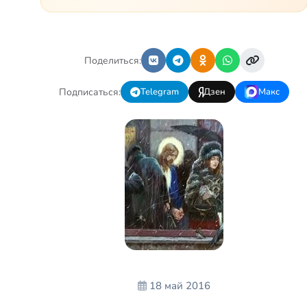
несчастье, и он был
парализован – остался на
попечении бабушки. И кр…
Поделиться:
Подписаться:
Telegram
Дзен
Макс
18 май 2016