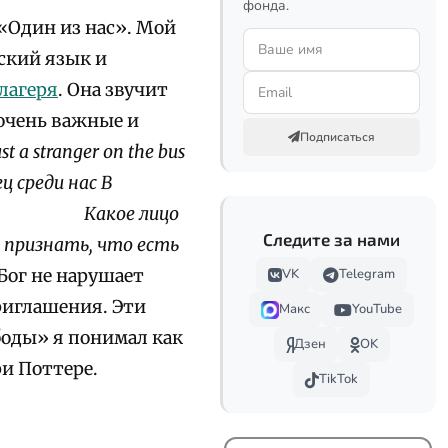
фонда.
«Один из нас». Мой
ский язык и
лагеря
. Она звучит
 очень важные и
Подписаться
Just a stranger on the bus
ц среди нас В
Какое лицо
Следите за нами
а признать, что есть
Бог не нарушает
VK
Telegram
риглашения. Эти
Макс
YouTube
боды» я понимал как
Дзен
OK
ри Поттере.
TikTok