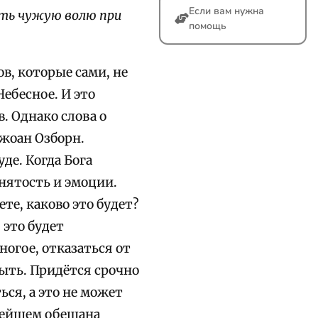
Если вам нужна
ить чужую волю при
помощь
ов, которые сами, не
Небесное. И это
. Однако слова о
Джоан Озборн.
уде. Когда Бога
нятость и эмоции.
те, каково это будет?
 это будет
огое, отказаться от
рыть. Придётся срочно
ся, а это не может
ьнейшем обещана