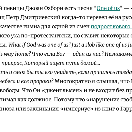
й певицы Джоан Озборн есть песня "
One of us
" — 
щ Петр Дмитриевский когда-то перевел её на рус
качестве гимна для одной из смен
подросткового 
ного уха по-протестантски, но ставит некоторые
сы.
What if God was one of us?
Just a slob like one of us 
his way home?
Что если Бог — один из нас? Незнакоме
з прикрас, Который ищет путь домой...
ыть и смог бы ты его увидеть, если пришлось тогд
небеса и все пророки?
Многократно я слышал, что 
свободы. Что Он «джентльмен» и не входит без п
инимал как должное. Потому что «нарушение сво
ипноза или заклинания «империус» из книг о Гар