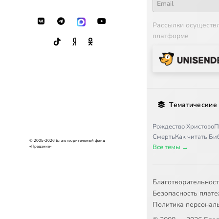
Рассылки осуществ
платформе
Тематические
Рождество Христово
П
Смерть
Как читать Б
© 2005-2026 Благотворительный фонд
Все темы →
«Предание»
Благотворительнос
Безопасность плат
Политика персонал