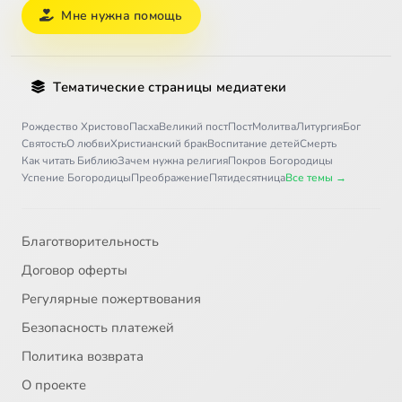
Мне нужна помощь
Тематические страницы медиатеки
Рождество Христово
Пасха
Великий пост
Пост
Молитва
Литургия
Бог
Святость
О любви
Христианский брак
Воспитание детей
Смерть
Как читать Библию
Зачем нужна религия
Покров Богородицы
Успение Богородицы
Преображение
Пятидесятница
Все темы →
Благотворительность
Договор оферты
Регулярные пожертвования
Безопасность платежей
Политика возврата
О проекте