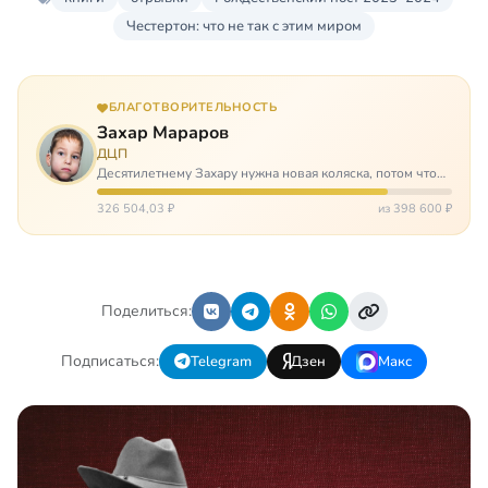
Честертон: что не так с этим миром
БЛАГОТВОРИТЕЛЬНОСТЬ
Захар Мараров
ДЦП
Десятилетнему Захару нужна новая коляска, потом что
старая сломалась. А без коляски он не сможет не только
просто выходить из дома, но и продолжать лечение в
326 504,03 ₽
из 398 600 ₽
реабилитационных центр…
Поделиться:
Подписаться:
Telegram
Дзен
Макс