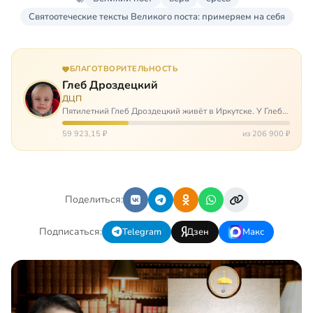
Святоотеческие тексты Великого поста: примеряем на себя
БЛАГОТВОРИТЕЛЬНОСТЬ
Глеб Дроздецкий
ДЦП
Пятилетний Глеб Дроздецкий живёт в Иркутске. У Глеба
ДЦП из-за перенесённого в младенчестве менингита,
но его положение осложняется эпилепсией, с которой
59 923,15 ₽
из 206 900 ₽
долгое время была невозмож…
Поделиться:
Подписаться:
Telegram
Дзен
Макс