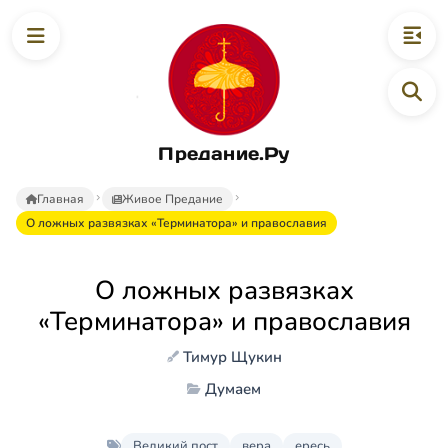
Предание.Ру
Главная
Живое Предание
О ложных развязках «Терминатора» и православия
О ложных развязках
«Терминатора» и православия
Тимур Щукин
Думаем
Великий пост
вера
ересь