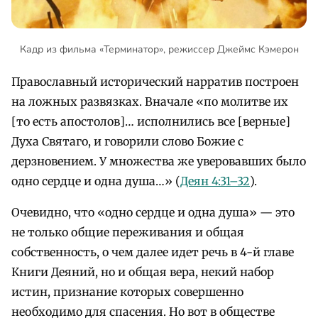
Кадр из фильма «Терминатор», режиссер Джеймс Кэмерон
Православный исторический нарратив построен
на ложных развязках. Вначале «по молитве их
[то есть апостолов]… исполнились все [верные]
Духа Святаго, и говорили слово Божие с
дерзновением. У множества же уверовавших было
одно сердце и одна душа…» (
Деян 4:31–32
).
Очевидно, что «одно сердце и одна душа» — это
не только общие переживания и общая
собственность, о чем далее идет речь в 4-й главе
Книги Деяний, но и общая вера, некий набор
истин, признание которых совершенно
необходимо для спасения. Но вот в обществе