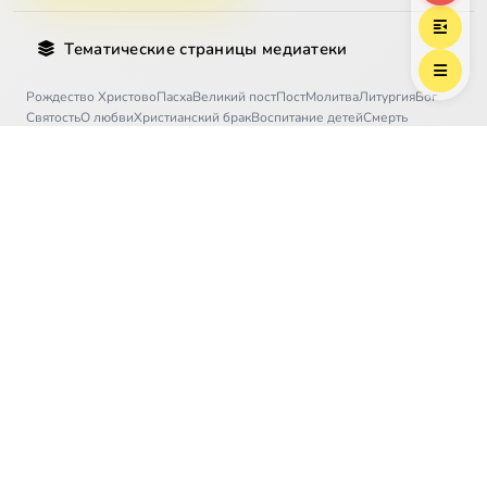
Тематические страницы медиатеки
Рождество Христово
Пасха
Великий пост
Пост
Молитва
Литургия
Бог
Святость
О любви
Христианский брак
Воспитание детей
Смерть
Как читать Библию
Зачем нужна религия
Покров Богородицы
Успение Богородицы
Преображение
Пятидесятница
Все темы →
Благотворительность
Договор оферты
Регулярные пожертвования
Безопасность платежей
Политика возврата
О проекте
Политика персональных данных
© 2008 — 2026 Благотворительный фонд «Предание»