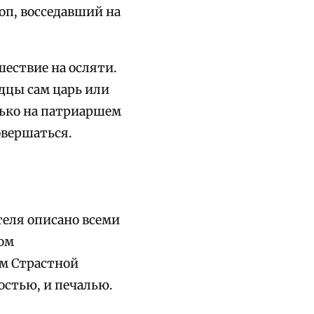
оп, восседавший на
шествие на осляти.
здцы сам царь или
олько на патриаршем
овершаться.
еля описано всеми
дом
ом Страстной
остью, и печалью.