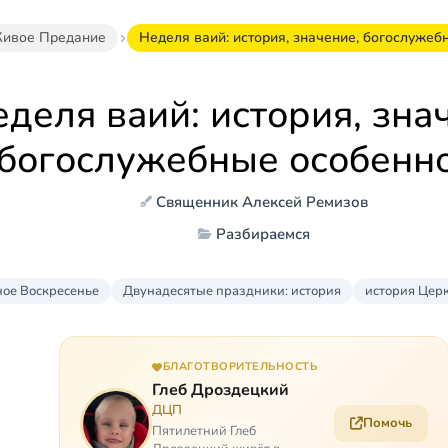
ивое Предание
Неделя ваий: история, значение, богослужеб
деля ваий: история, зна
богослужебные особенн
Священник Алексей Ремизов
Разбираемся
ое Воскресенье
Двунадесятые праздники: история
история Цер
БЛАГОТВОРИТЕЛЬНОСТЬ
Глеб Дроздецкий
ДЦП
Помочь
Пятилетний Глеб