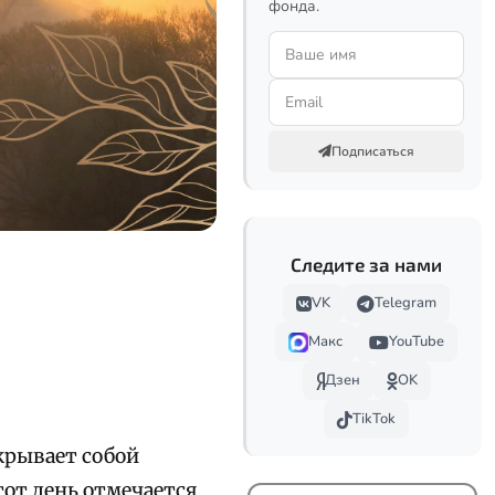
фонда.
Подписаться
Следите за нами
VK
Telegram
Макс
YouTube
Дзен
OK
TikTok
крывает собой
тот день отмечается