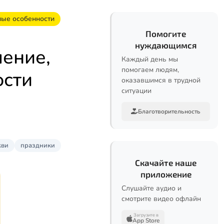
ные особенности
Помогите
нуждающимся
чение,
Каждый день мы
помогаем людям,
ости
оказавшимся в трудной
ситуации
Благотворительность
кви
праздники
Скачайте наше
приложение
Слушайте аудио и
смотрите видео офлайн
Загрузите в
App Store