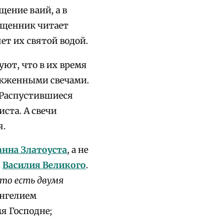
ение ваий, а в
ященник читает
ет их святой водой.
ют, что в их время
зажженными свечами.
. Распустившиеся
ста. А свечи
я.
анна Златоуста
, а не
я
Василия Великого
.
 то есть двумя
ангелием
мя Господне;