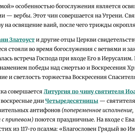
мой» особенностью богослужения является освящ
и — вербы. Этот чин совершается на Утрени. Св
у на освящение ваий, после чего трижды окропля
нн Златоуст
и другие отцы Церкви свидетельству
иеся стояли во время богослужения с ветвями и 
лась встреча Господа при входе Его в Иерусалим
знамением победы над смертью и Воскресения Хри
чие и светлость торжества Воскресения Спасител
ика совершается
Литургия по чину святителя Ио
 воскресные дни
Четыредесятницы
— святител
азительных антифонов
(попеременное исполнение,
 с припевом)
поются праздничные. На входе с Ев
тих из 117-го псалма: «Благословен Грядый во И