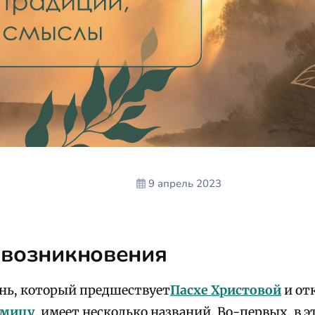
9 апрель 2023
 возникновения
нь, который предшествует
Пасхе Христовой
и от
дмицу
, имеет несколько названий. Во-первых, в э