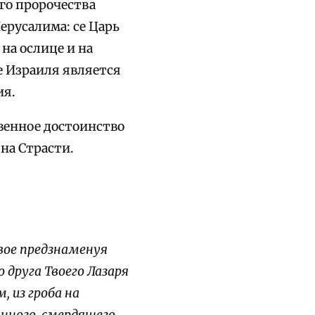
го пророчества
ерусалима: се Царь
на ослице и на
е Израиля является
ия.
венное достоинство
 на Страсти.
вое предзнаменуя
о друга Твоего Лазаря
, из гроба на