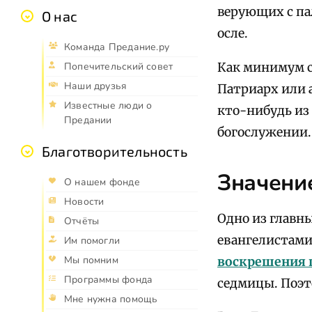
верующих с па
О нас
осле.
Команда Предание.ру
Как минимум с 
Попечительский совет
Наши друзья
Патриарх или а
Известные люди о
кто-нибудь из 
Предании
богослужении. 
Благотворительность
Значени
О нашем фонде
Новости
Одно из главн
Отчёты
евангелистами.
Им помогли
Мы помним
воскрешения 
Программы фонда
седмицы. Поэт
Мне нужна помощь