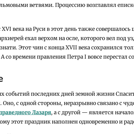
льмовыми ветвями. Процессию возглавлял еписк
XVI века на Руси в этот день также совершалось 
рхиерей ехал верхом на осле, которого вел под у
знати. Этот чин с конца XVII века сохранился т
А со времени правления Петра I вовсе перестал с
е
ых событий последних дней земной жизни Спасит
 Оно, с одной стороны, неразрывно связано с чу
праведного Лазаря
, а с другой — является начал
ому этот праздник наполнен одновременно и рад