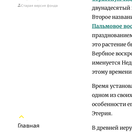
Старая версия фонда
двунадесятый 
Второе названи
Пальмовое во
празднованием
это растение 
Вербное воскре
именуется Неде
этому времени
Время установл
одном из свои
особенности е
Этерия.
Главная
В древней иер