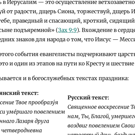
ь в Иерусалим — это осуществление ветхозаветно
й от радости, дщерь Сиона, торжествуй, дщерь И
тебе, праведный и спасающий, кроткий, сидящий 
 сыне подъяремной» (
Зах 9:9
). Вхождение в сердц
дних знаков для народа о том, что Иисус — Месс
этого события евангелисты подчеркивают царст
это и один из этапов на пути ко Кресту и шествие
рывается и в богослужебных текстах праздника:
янский текст:
Русский текст:
сение Твое прообразу́я
Священное воскресение Т
еси уме́ршаго повелением
нам, Ты, Благой, умершег
́ннаго Лазаря друга
воздвиг повелением Своим
а четверодневна