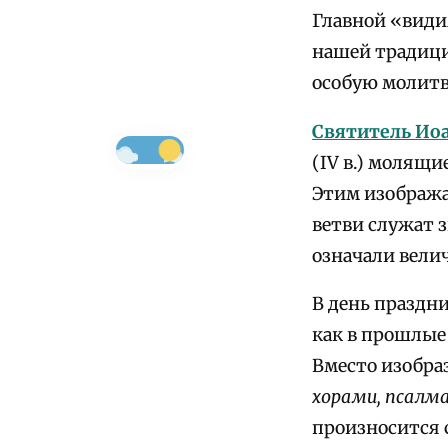
Главной «види
нашей традици
особую молитв
Святитель Иоа
(IV в.) молящ
Этим изобража
ветви служат 
означали вели
В день праздн
как в прошлые
Вместо изобр
хорами, псалма
произносится с