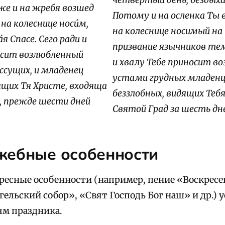
четвертый день, бездыха
же и на жребя возшед
Потому и на осленка Ты в
 на колеснице носи́м,
на колеснице носимый на 
́я Спасе. Сего ради и
призвание язычников те
осит возлюбленный
и хвалу Тебе приносит в
 ссущих, и младенец
устами грудных младенц
ящих Тя Христе, входяща
беззлобных, видящих Тебя
, прежде шести дней
Святой Град за шесть дне
жебные особенности
кресные особенности (например, пение «Воскрес
ельский собор», «Свят Господь Бог наш» и др.) 
м праздника.