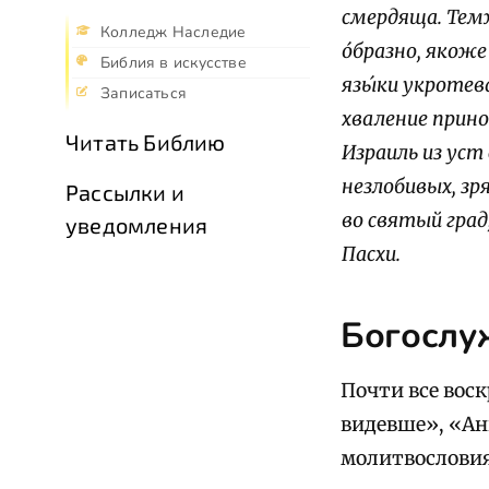
смердяща. Тем
Колледж Наследие
о́бразно, якоже
Библия в искусстве
язы́ки укротева
Записаться
хваление прин
Читать Библию
Израиль из уст
незлобивых, зр
Рассылки и
во святый град
уведомления
Пасхи.
Богослу
Почти все вос
видевше», «Анг
молитвословия