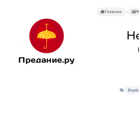
Главная
Ж
Не
Предание.ру
Вербн