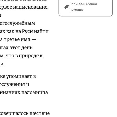
Если вам нужна
ервое наименование.
помощь
и
 богослужебным
ак как на Руси найти
да третье имя —
гах этот день
м, что в природе к
и.
еке упоминает в
гослужения и
оминаниях паломница
 совершалось шествие