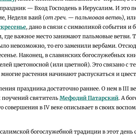
праздник — Вход Господень в Иерусалим. И это п
е, Неделя ваий (
от греч. — пальмовая ветвь)
, ил
скресенье
, дано в связи с символикой события и
, где важное место занимают пальмовые ветви. Т
было невозможно, то его заменили вербами. Отсю
сенье. Наконец, в славянских богослужебных кни
лей цветоносной (или цветной). Это связано с те
 многие растения начинают распускаться и цвест
ения праздника достаточно раннее. О нем в III в
х поучений святитель
Мефодий Патарский
. А бо
го совершения в IV веке описывает в своих восп
усалимской богослужебной традиции в этот день