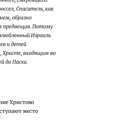
нного, смердящего.
оссел, Спаситель, как
нем, образно
м предвещая. Потому
озлюбленный Израиль
ев и детей
, Христе, входящим во
й до Пасхи.
ение Христово
уступают место