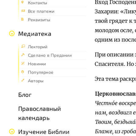
Вход Господен
Контакты
Захарии: «Лику
Все платежи
Реквизиты
твой грядет к 
молодом осле,
Медиатека
одним из после
Лекторий
При описании 
Сделано в Предании
Спасителя. Но 
Новинки
Популярное
Эта тема раск
Авторы
Церковнослав
Блог
Честно́е воскре
Православный
нам, воздвигл 
календарь
Твоим, бездыха
Изучение Библии
Блаже, из гроб