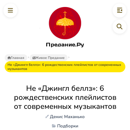
Предание.Ру
Главная
Живое Предание
Не «Джингл беллз»: 6 рождественских плейлистов от современных
музыкантов
Не «Джингл беллз»: 6
рождественских плейлистов
от современных музыкантов
Денис Маханько
Подборки