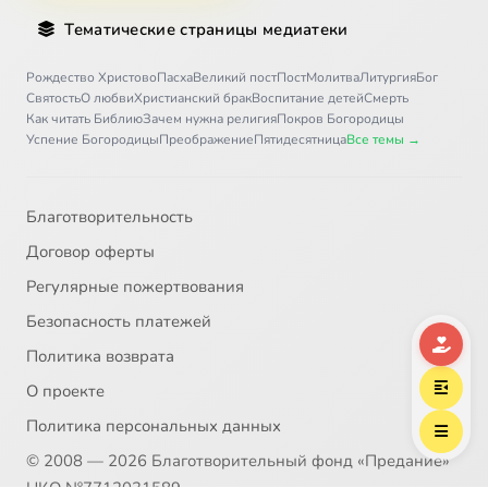
Тематические страницы медиатеки
Рождество Христово
Пасха
Великий пост
Пост
Молитва
Литургия
Бог
Святость
О любви
Христианский брак
Воспитание детей
Смерть
Как читать Библию
Зачем нужна религия
Покров Богородицы
Успение Богородицы
Преображение
Пятидесятница
Все темы →
Благотворительность
Договор оферты
Регулярные пожертвования
Безопасность платежей
Политика возврата
О проекте
Политика персональных данных
© 2008 — 2026 Благотворительный фонд «Предание»