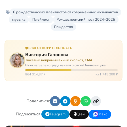
6 рождественских плейлистов от современных музыкантов
музыка
Плейлист
Рождественский пост 2024–2025
Рождество
БЛАГОТВОРИТЕЛЬНОСТЬ
Виктория Гапонова
Тяжелый нейромышечный сколиоз, СМА
Вика из Зеленограда узнала о своей болезни уже
будучи в сознательном возрасте. Ей пришлось
привыкать к инвалидной коляске и сильнейшему
864 314,37 ₽
из 1 745 200 ₽
сколиозу, постоянным болям и растущей беспом…
Поделиться:
Подписаться:
Telegram
Дзен
Макс