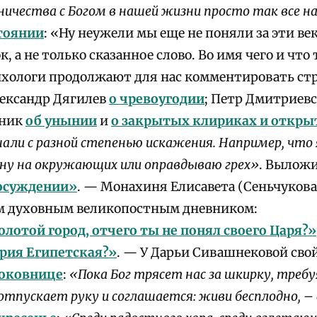
ничества с Богом в нашей жизни просто так все 
тоянии
: «Ну неужели мы еще не поняли за эти век
, а не только сказанное слово. Во имя чего и что
хологи продолжают для нас комментировать ст
ександр Дягилев
о чревоугодии
; Петр Дмитриев
оник
об унынии
и
о закрытых клириках и откр
али с разной степенью искажения. Например, что
ну на окружающих или оправдываю грех»
. Вылож
осуждении»
. — Монахиня Елисавета (Сеньчуков
м духовным великопостным дневником:
олотой город, отчего ты не понял своего Царя?»
рия Египетская?»
. — У Дарьи Сивашнековой свой
моковнице
:
«Пока Бог трясет нас за шкирку, требу
отпускает руку и соглашается: живи бесплодно, 