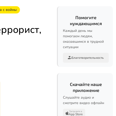
а с войны
Помогите
нуждающимся
еррорист,
Каждый день мы
помогаем людям,
оказавшимся в трудной
ситуации
Благотворительность
Скачайте наше
приложение
Слушайте аудио и
смотрите видео офлайн
Загрузите в
App Store