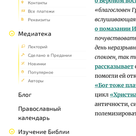
о Вербном вос
Контакты
«благословен 
Все платежи
вслушивающаяс
Реквизиты
о помазании 
Медиатека
почувствовать,
Лекторий
день неразрыв
Сделано в Предании
спокоен, так 
Новинки
рассказывает
Популярное
помогли ей от
Авторы
«Бог тоже пл
Блог
цикл
«Христиа
античности, с
Православный
полемизирова
календарь
Изучение Библии