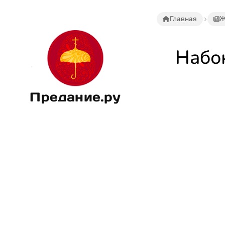
Главная
Ж
Набок
Предание.ру