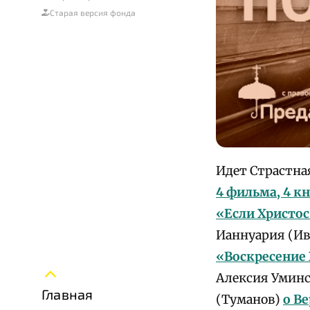
Старая версия фонда
Идет Страстна
4 фильма, 4 кн
«Если Христос 
Ианнуария
(Ив
«Воскресение 
Алексия Уминс
Главная
(Туманов)
о В