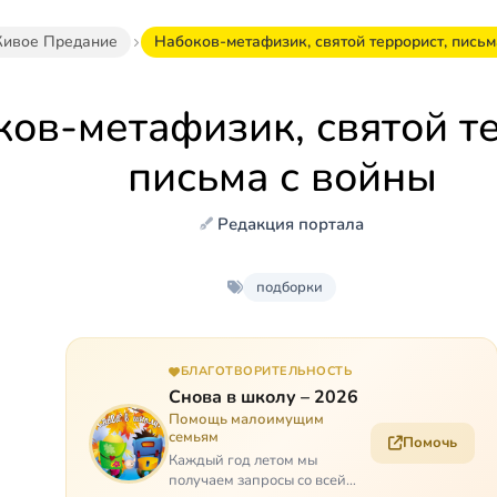
ивое Предание
Набоков-метафизик, святой террорист, письм
ов-метафизик, святой т
письма с войны
Редакция портала
подборки
БЛАГОТВОРИТЕЛЬНОСТЬ
Снова в школу – 2026
Помощь малоимущим
семьям
Помочь
Каждый год летом мы
получаем запросы со всей