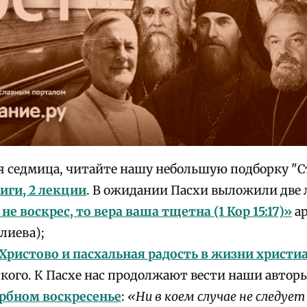
я седмица, читайте нашу небольшую подборку "С
иги, 2 лекции
. В ожидании Пасхи выложили две
не воскрес, то вера ваша тщетна (1 Кор 15:17)»
а
лиева);
Христово и пасхальная радость в жизни христи
кого. К Пасхе нас продолжают вести наши автор
ербном воскресенье
:
«Ни в коем случае не следует