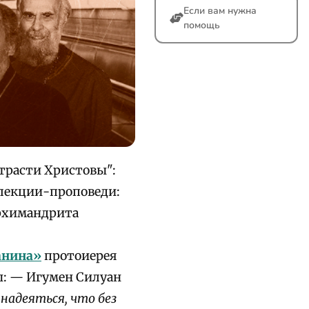
Если вам нужна
помощь
трасти Христовы":
 лекции-проповеди:
рхимандрита
анина»
протоиерея
ы: — Игумен Силуан
 надеяться, что без