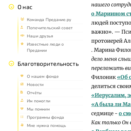
нашего сотруд
О нас
о Мариином с
Команда Предание.ру
людей поступок
Попечительский совет
важно». — Пси
Наши друзья
протоиерей Ал
Известные люди о
. Марина Фил
Предании
дело меня слыш
Благотворительность
переложить ви
О нашем фонде
Филоник
«Об 
Новости
делиться свои
Отчёты
«Иерусалим, з
Им помогли
«А была ли Ма
Мы помним
седмице -
о с
Программы фонда
Как только Он 
Мне нужна помощь