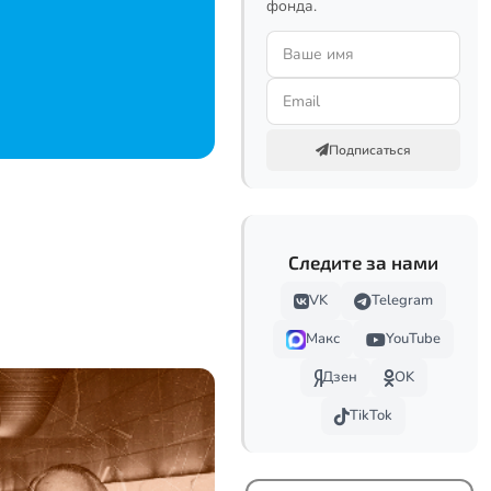
фонда.
Подписаться
Следите за нами
VK
Telegram
Макс
YouTube
Дзен
OK
TikTok