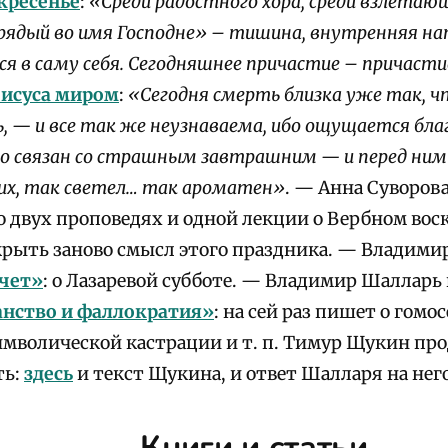
кресенье
:
«Среди радостного хора, среди взлетаю
Грядый во имя Господне» – тишина, внутренняя н
я в саму себя. Сегодняшнее причастие – причаст
Иисуса миром
:
«Сегодня смерть близка уже так, 
 — и все так же неузнаваема, ибо ощущается бла
но связан со страшным завтрашним — и перед ни
тих, так светел… так ароматен»
. — Анна Суворова
о двух проповедях и одной лекции о Вербном вос
крыть заново смысл этого праздника. — Владими
ачет»
: о Лазаревой субботе. — Владимир Шалларь
нство и фаллократия»
: на сей раз пишет о гомо
имволической кастрации и т. п. Тимур Щукин пр
ть:
здесь
и текст Щукина, и ответ Шалларя на него
Книги и статьи