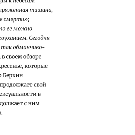
щих к небесам
апряженная тишина,
ие смерти»
;
что ее можно
гоуханием. Сегодня
м так обманчиво-
 в своем обзоре
кресенье, которые
р Берхин
 продолжает свой
сексуальности в
одолжает с ним
.