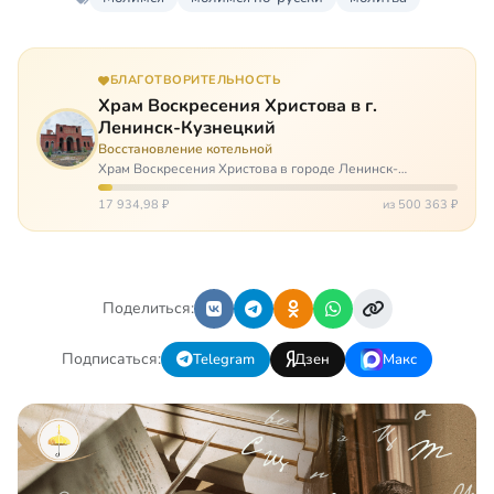
БЛАГОТВОРИТЕЛЬНОСТЬ
Храм Воскресения Христова в г.
Ленинск-Кузнецкий
Восстановление котельной
Храм Воскресения Христова в городе Ленинск-
Кузнецкий в Кемеровской области – совсем новый, он
открылся всего 20 назад. И сейчас храм может вообще
17 934,98 ₽
из 500 363 ₽
закрыться. Потому что это Сибирь,…
Поделиться:
Подписаться:
Telegram
Дзен
Макс