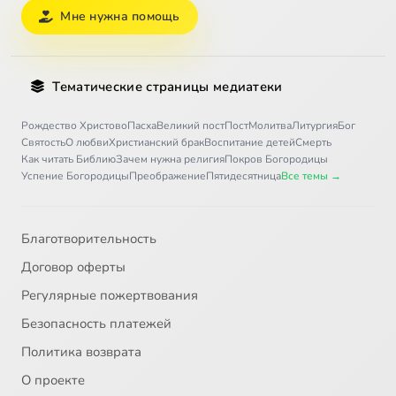
Мне нужна помощь
Тематические страницы медиатеки
Рождество Христово
Пасха
Великий пост
Пост
Молитва
Литургия
Бог
Святость
О любви
Христианский брак
Воспитание детей
Смерть
Как читать Библию
Зачем нужна религия
Покров Богородицы
Успение Богородицы
Преображение
Пятидесятница
Все темы →
Благотворительность
Договор оферты
Регулярные пожертвования
Безопасность платежей
Политика возврата
О проекте