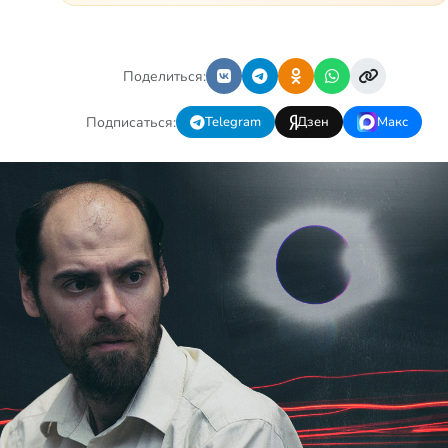
невозможно заразиться.
Больной целиакией страдает
в одиночестве, не
представляя опасности ни
Поделиться:
для кого, кроме своих п…
Подписаться:
Telegram
Дзен
Макс