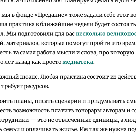
нять: а что именно мы планируем делать и для ч
 мы в фонде «Предание» тоже задали себе этот в
аша практика в ближайшие недели будет состоять
л. Мы подготовили для вас
несколько великопо
ий, материалов, которые помогут пройти это вре
 есть та самая работа мысли и слова, про которую
о лет назад как просто
медиатека
.
важный нюанс. Любая практика состоит из действ
 требует ресурсов.
ить планы, писать сценарии и придумывать смы
с есть возможность платить гонорары авторам и 
сотрудники — это не отвлеченные единицы, а лю
 семьи и оплачивать жилье. Им так же нужна под