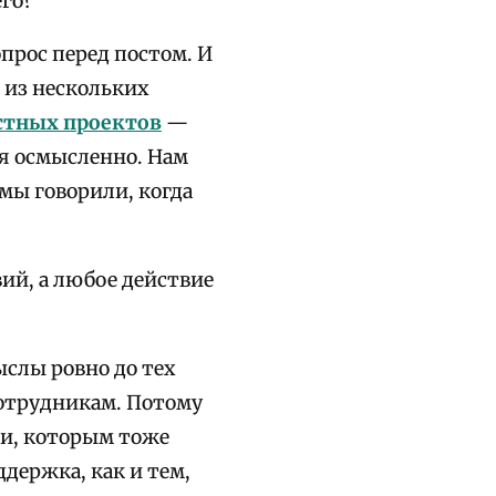
его?
опрос перед постом. И
 из нескольких
стных проектов
—
мя осмысленно. Нам
 мы говорили, когда
ий, а любое действие
слы ровно до тех
сотрудникам. Потому
ди, которым тоже
держка, как и тем,