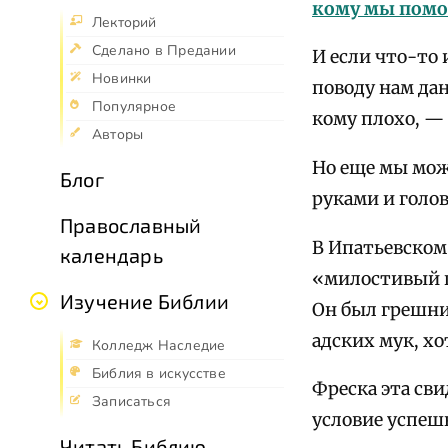
кому мы помо
Лекторий
Сделано в Предании
И если что-то 
Новинки
поводу нам да
Популярное
кому плохо, —
Авторы
Но еще мы може
Блог
руками и голо
Православный
В Ипатьевском
календарь
«милостивый п
Изучение Библии
Он был грешни
адских мук, хо
Колледж Наследие
Библия в искусстве
Фреска эта сви
Записаться
условие успеш
Читать Библию