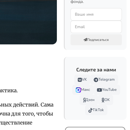
фонда.
Подписаться
Следите за нами
VK
Telegram
Макс
YouTube
актика.
Дзен
OK
ьных действий. Сама
TikTok
очна для того, чтобы
существление