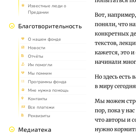
попытаться по
Известные люди о
Предании
Вот, например,
поняли, что н
Благотворительность
конкретных де
О нашем фонде
текстов, лекц
Новости
кажется, это и
Отчёты
начинали мног
Им помогли
Мы помним
Но здесь есть 
Программы фонда
в миру сегодня
Мне нужна помощь
Контакты
Мы можем стро
Все платежи
пор, пока у на
Реквизиты
что авторы и 
Медиатека
нужно кормить