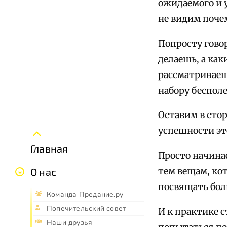
ожидаемого и 
не видим поче
Попросту говор
делаешь, а как
рассматриваешь
набору беспол
Оставим в стор
успешности эт
Главная
Просто начина
тем вещам, ко
О нас
посвящать бол
Команда Предание.ру
Попечительский совет
И к практике с
Наши друзья