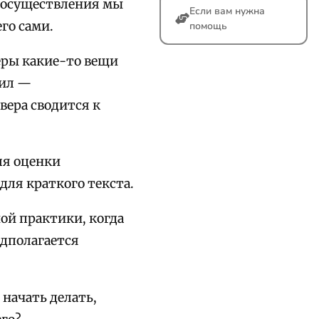
го осуществления мы
Если вам нужна
го сами.
помощь
веры какие-то вещи
вил —
вера сводится к
ля оценки
ля краткого текста.
ой практики, когда
едполагается
 начать делать,