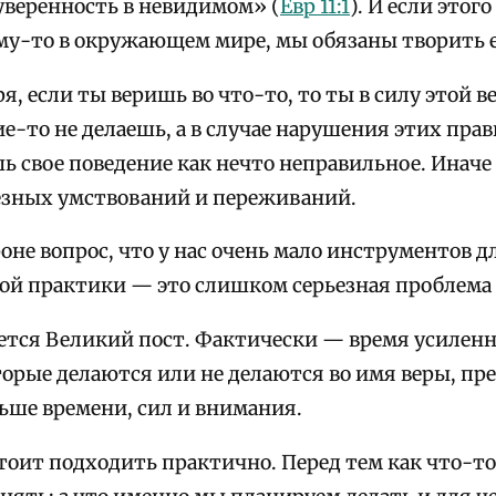
уверенность в невидимом» (
Евр 11:1
). И если это
му-то в окружающем мире, мы обязаны творить е
я, если ты веришь во что-то, то ты в силу этой 
ие-то не делаешь, а в случае нарушения этих пра
 свое поведение как нечто неправильное. Иначе 
езных умствований и переживаний.
оне вопрос, что у нас очень мало инструментов д
ой практики — это слишком серьезная проблема д
ется Великий пост. Фактически — время усиленн
торые делаются или не делаются во имя веры, пр
ьше времени, сил и внимания.
тоит подходить практично. Перед тем как что-то