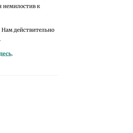
я немилостив к
. Нам действительно
.
десь
.