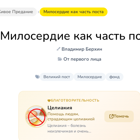
ивое Предание
Милосердие как часть поста
Милосердие как часть п
Владимир Берхин
От первого лица
Великий пост
Милосердие
фонд
БЛАГОТВОРИТЕЛЬНОСТЬ
Целиакия
Помощь людям,
Помочь
страдающим целиакией
Целиакия – болезнь
неизлечимая и очень
мучительная. При этом ею