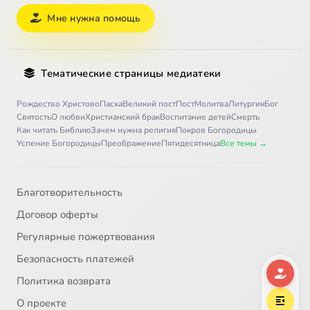
Мне нужна помощь
Тематические страницы медиатеки
Рождество Христово
Пасха
Великий пост
Пост
Молитва
Литургия
Бог
Святость
О любви
Христианский брак
Воспитание детей
Смерть
Как читать Библию
Зачем нужна религия
Покров Богородицы
Успение Богородицы
Преображение
Пятидесятница
Все темы →
Благотворительность
Договор оферты
Регулярные пожертвования
Безопасность платежей
Политика возврата
О проекте