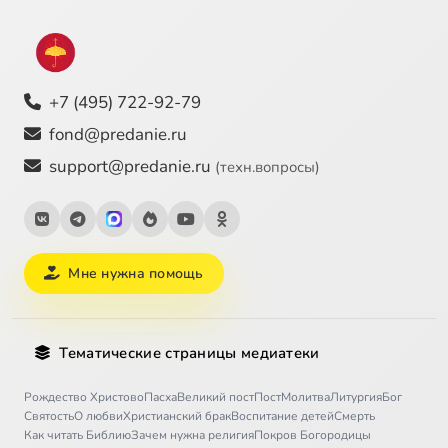
+7 (495) 722-92-79
fond@predanie.ru
support@predanie.ru
(техн.вопросы)
Мне нужна помощь
Тематические страницы медиатеки
Рождество Христово
Пасха
Великий пост
Пост
Молитва
Литургия
Бог
Святость
О любви
Христианский брак
Воспитание детей
Смерть
Как читать Библию
Зачем нужна религия
Покров Богородицы