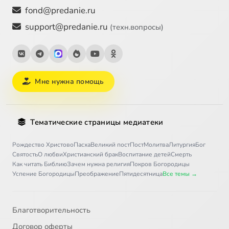
fond@predanie.ru
support@predanie.ru
(техн.вопросы)
Мне нужна помощь
Тематические страницы медиатеки
Рождество Христово
Пасха
Великий пост
Пост
Молитва
Литургия
Бог
Святость
О любви
Христианский брак
Воспитание детей
Смерть
Как читать Библию
Зачем нужна религия
Покров Богородицы
Успение Богородицы
Преображение
Пятидесятница
Все темы →
Благотворительность
Договор оферты