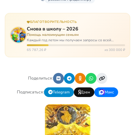
БЛАГОТВОРИТЕЛЬНОСТЬ
Снова в школу – 2026
Помощь малоимущим семьям
Каждый год летом мы получаем запросы со всей
России: помогите собраться в школу. Семьи с больными
детьми или родителями, семьи без пап или мам,
65 787,26 ₽
из 300 000 ₽
многодетные. Для многих из них покуп…
Поделиться:
Подписаться:
Telegram
Дзен
Макс