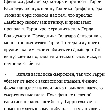
(феникса Дамблдора), который приносит Гарри
Распределяющую шляпу Годрика Гриффиндора.
Темный Лорд смеется над тем, что прислал
Дамблдор своему защитнику, и предлагает
преподать Гарри урок: сравнить силу Лорда
Вольдеморта, Наследника Салазара Слизерина, с
мощью знаменитого Гарри Поттера и лучшего
оружия, каким смог снабдить его Дамблдор. Он
выпускает из подвала гигантского василиска, и
начинается битва.
• Взгляд василиска смертелен, так что Гарри
убегает от него с закрытыми глазами. Феникс
Фоукс нападает на василиска и выклевывает его
смертоносные глаза. Пока феникс и слепой
василиск продолжают битву, Гарри взывает о
помощи «хоть к кому-нибудь» — и удар хвоста