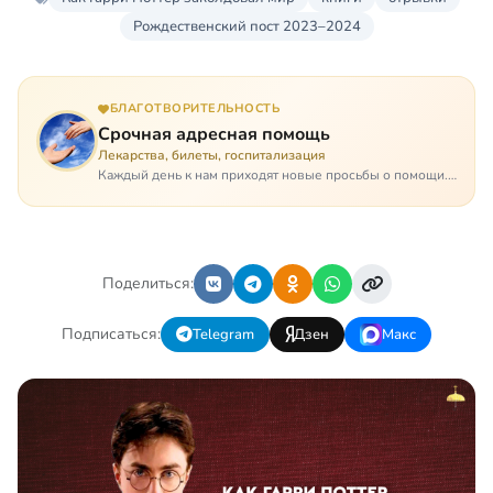
Рождественский пост 2023–2024
БЛАГОТВОРИТЕЛЬНОСТЬ
Срочная адресная помощь
Лекарства, билеты, госпитализация
Каждый день к нам приходят новые просьбы о помощи.
Часто оказывается, что помощь нужна даже не сегодня –
она нужна была вчера: в приеме лекарств образовался
недопустимый, опасный п…
Поделиться:
Подписаться:
Telegram
Дзен
Макс