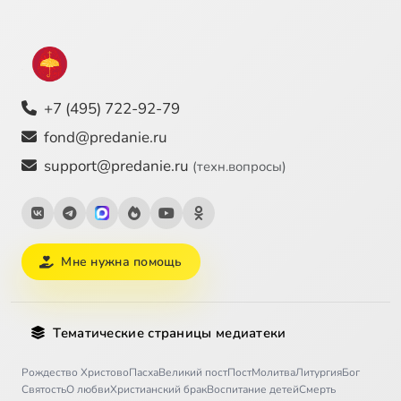
+7 (495) 722-92-79
fond@predanie.ru
support@predanie.ru
(техн.вопросы)
Мне нужна помощь
Тематические страницы медиатеки
Рождество Христово
Пасха
Великий пост
Пост
Молитва
Литургия
Бог
Святость
О любви
Христианский брак
Воспитание детей
Смерть