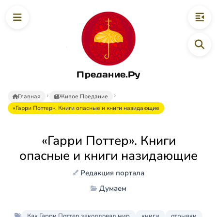
Предание.Ру
Главная
Живое Предание
«Гарри Поттер». Книги опасные и книги назидающие
«Гарри Поттер». Книги
опасные и книги назидающие
Редакция портала
Думаем
Как Гарри Поттер заколдовал мир
книги
отрывки