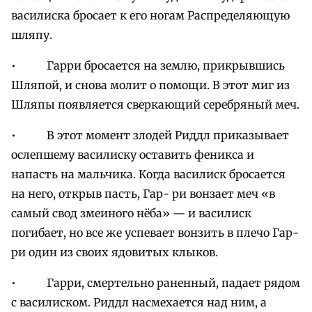
василиска бросает к его ногам Распределяющую
шляпу.
• Гарри бросается на землю, прикрывшись
Шляпой, и снова молит о помощи. В этот миг из
Шляпы появляется сверкающий серебряный меч.
• В этот момент злодей Риддл приказывает
ослепшему василиску оставить феникса и
напасть на мальчика. Когда василиск бросается
на него, открыв пасть, Гар- ри вонзает меч «в
самый свод змеиного нёба» — и василиск
погибает, но все же успевает вонзить в плечо Гар-
ри один из своих ядовитых клыков.
• Гарри, смертельно раненный, падает рядом
с василиском. Риддл насмехается над ним, а