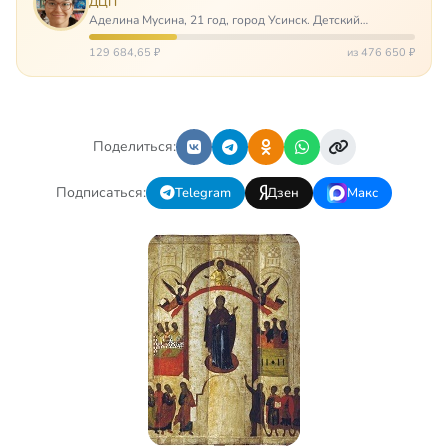
ДЦП
Аделина Мусина, 21 год, город Усинск. Детский
церебральный паралич, передвигается на ходунках или
коляске. Аделине требуется помощь, чтобы ноги
129 684,65 ₽
из 476 650 ₽
окончательно не перестали слушаться…
Поделиться:
Подписаться:
Telegram
Дзен
Макс