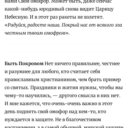
нами Свой омофор. Может быть, даже сейчас
какой-нибудь юродивый снова видит Царицу
Небесную. И в этот раз ракеты не взлетят.
«
Радуйся, радосте наша. Покрый нас от всякого зла
честным твоим омофром
».
Быть Покровом
Нет ничего правильнее, честнее
и разумнее для любого, кто считает себя
православным христианином, чем брать пример
со святых. Праздники и жития нужны, чтобы мы
чему-то научились, — другого смысла в них нет.
И мне кажется, что очень-очень важно в этот
день поднять свой омофор над кем-то, кто
нуждается в защите. Не в благочестивом
наставлении, а в самой обычной, мирской защите