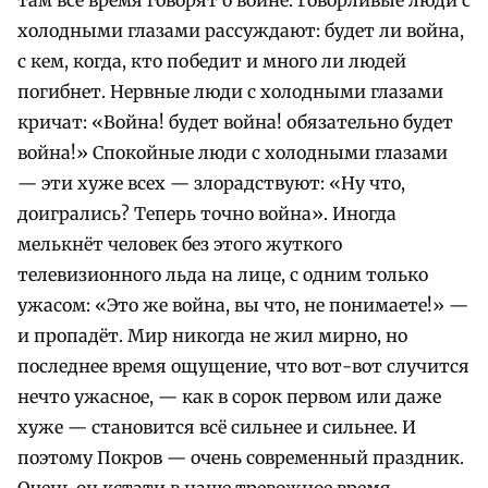
холодными глазами рассуждают: будет ли война,
с кем, когда, кто победит и много ли людей
погибнет. Нервные люди с холодными глазами
кричат: «Война! будет война! обязательно будет
война!» Спокойные люди с холодными глазами
— эти хуже всех — злорадствуют: «Ну что,
доигрались? Теперь точно война». Иногда
мелькнёт человек без этого жуткого
телевизионного льда на лице, с одним только
ужасом: «Это же война, вы что, не понимаете!» —
и пропадёт. Мир никогда не жил мирно, но
последнее время ощущение, что вот-вот случится
нечто ужасное, — как в сорок первом или даже
хуже — становится всё сильнее и сильнее. И
поэтому Покров — очень современный праздник.
Очень он кстати в наше тревожное время.