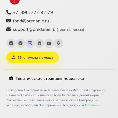
+7 (495) 722-92-79
fond@predanie.ru
support@predanie.ru
(техн.вопросы)
Мне нужна помощь
Тематические страницы медиатеки
Рождество Христово
Пасха
Великий пост
Пост
Молитва
Литургия
Бог
Святость
О любви
Христианский брак
Воспитание детей
Смерть
Как читать Библию
Зачем нужна религия
Покров Богородицы
Успение Богородицы
Преображение
Пятидесятница
Все темы →