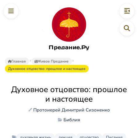
Предание.Ру
Главная
Живое Предание
Духовное отцовство: прошлое и настоящее
Духовное отцовство: прошлое
и настоящее
Протоиерей Димитрий Сизоненко
Библия
духовная жизнь
лекция
отцовство
Писание