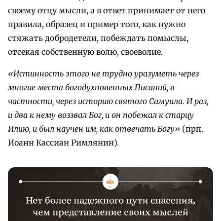
своему отцу мысли, а в ответ принимает от него
правила, образец и пример того, как нужно
стяжать добродетели, побеждать помыслы,
отсекая собственную волю, своеволие.
«Истинность этого не трудно уразуметь через
многие места богодухновенных Писаний, в
частности, через историю святого Самуила. И раз,
и два к нему воззвал Бог, и он побежал к старцу
Илию, и был научен им, как отвечать Богу»
(прп.
Иоанн Кассиан Римлянин).