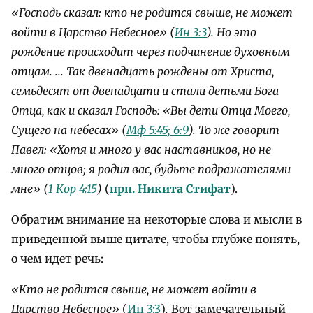
«Господь сказал: кто не родится свыше, не может
войти в Царство Небесное» (
Ин 3:3
). Но это
рождение происходит через подчинение духовным
отцам. ... Так двенадцать рождены от Христа,
семьдесят от двенадцати и стали детьми Бога
Отца, как и сказал Господь: «Вы дети Отца Моего,
Сущего на небесах» (
Мф 5:45; 6:9
). То же говорит
Павел: «Хотя и много у вас наставников, но не
много отцов; я родил вас, будьте подражателями
мне» (
1 Кор 4:15
)
(
прп. Никита Стифат
).
Обратим внимание на некоторые слова и мысли в
приведенной выше цитате, чтобы глубже понять,
о чем идет речь:
«Кто не родится свыше, не может войти в
Царство Небесное»
(
Ин 3:3
)
.
Вот замечательный