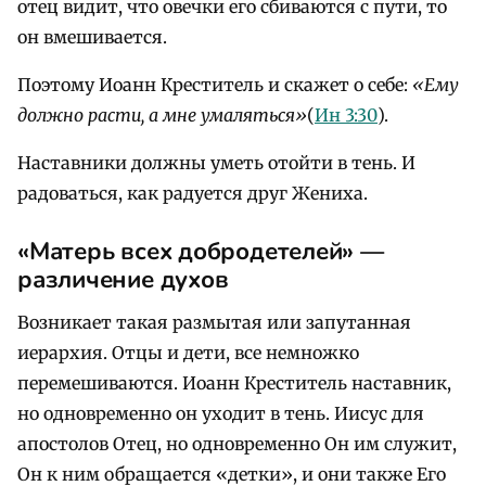
отец видит, что овечки его сбиваются с пути, то
он вмешивается.
Поэтому Иоанн Креститель и скажет о себе:
«Ему
должно расти, а мне умаляться»
(
Ин 3:30
).
Наставники должны уметь отойти в тень. И
радоваться, как радуется друг Жениха.
«Матерь всех добродетелей» —
различение духов
Возникает такая размытая или запутанная
иерархия. Отцы и дети, все немножко
перемешиваются. Иоанн Креститель наставник,
но одновременно он уходит в тень. Иисус для
апостолов Отец, но одновременно Он им служит,
Он к ним обращается «детки», и они также Его