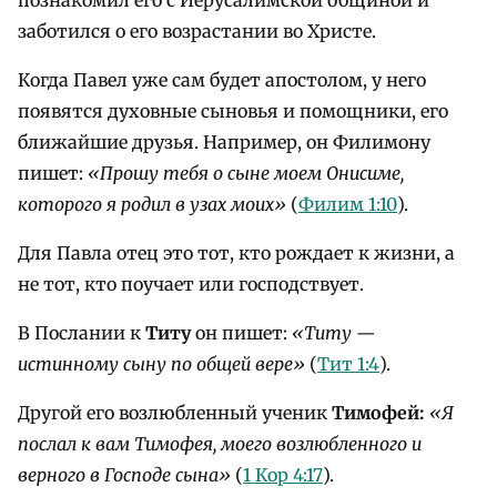
заботился о его возрастании во Христе.
Когда Павел уже сам будет апостолом, у него
появятся духовные сыновья и помощники, его
ближайшие друзья. Например, он Филимону
пишет:
«Прошу тебя о сыне моем Онисиме,
которого я родил в узах моих»
(
Филим 1:10
).
Для Павла отец это тот, кто рождает к жизни, а
не тот, кто поучает или господствует.
В Послании к
Титу
он пишет:
«Титу —
истинному сыну по общей вере»
(
Тит 1:4
).
Другой его возлюбленный ученик
Тимофей:
«Я
послал к вам Тимофея, моего возлюбленного и
верного в Господе сына»
(
1 Кор 4:17
).