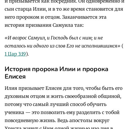
и призывается как посредник. Он одновременно и
сын старца Илии, и в то же время становится для
него пророком и отцом. Заканчивается эта
история призвания Самуила так:
«И возрос Самуил, и Господь был с ним; и не
осталось ни одного из слов Его не исполнившимся»
(
1 Цар 3:19
).
История пророка Илии и пророка
Елисея
Илия призывает Елисея для того, чтобы быть его
духовным отцом и жить своеобразной общиной,
потому что самый лучший способ обучить
ученика — это позволить ему разделить с тобой
повседневную жизнь. Ведь апостолы вокруг
Христа живут с Ним одной жизнью изо дня в