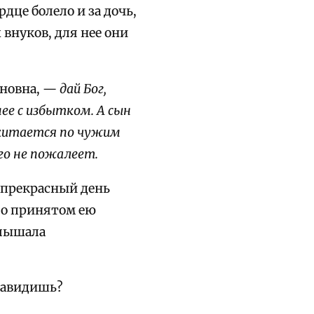
дце болело и за дочь,
 внуков, для нее они
иновна, —
дай Бог,
нее с избытком. А сын
скитается по чужим
его не пожалеет.
 прекрасный день
й о принятом ею
слышала
енавидишь?