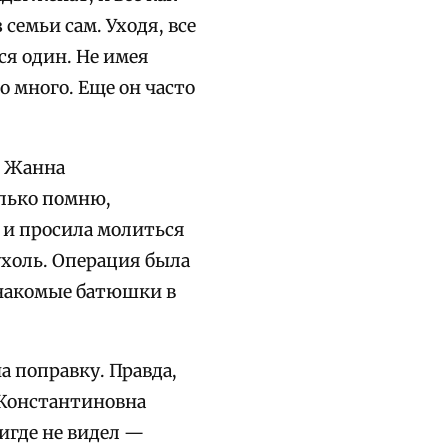
 семьи сам. Уходя, все
ся один. Не имея
ло много. Еще он часто
. Жанна
олько помню,
е и просила молиться
холь. Операция была
 знакомые батюшки в
а поправку. Правда,
 Константиновна
игде не видел —