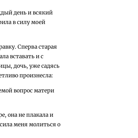
ждый день и всякий
рила в силу моей
равку. Сперва старая
ла вставать и с
цы, дочь, уже садясь
четливо произнесла:
емой вопрос матери
е, она не плакала и
осила меня молиться о