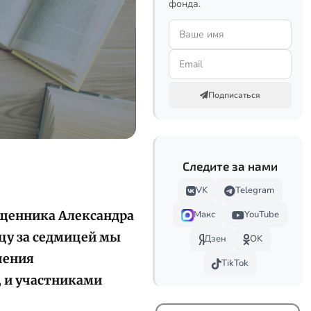
фонда.
Подписаться
Следите за нами
VK
Telegram
ященника Александра
Макс
YouTube
цу за седмицей мы
Дзен
OK
шения
TikTok
, и участниками