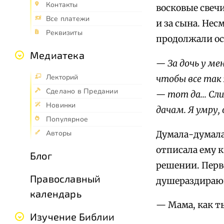
Контакты
восковые свечи
Все платежи
и за сына. Нес
Реквизиты
продолжали ос
Медиатека
— За дочь у ме
Лекторий
чтобы все так 
Сделано в Предании
— тот да... Сл
Новинки
дачам. Я умру,
Популярное
Авторы
Думала-думала
отписала ему к
Блог
решении. Перв
Православный
душераздираю
календарь
— Мама, как ты
Изучение Библии