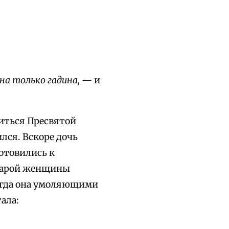
на только гадина,
— и
иться Пресвятой
лся. Вскоре дочь
готовились к
старой женщины
Тогда она умоляющими
ала: