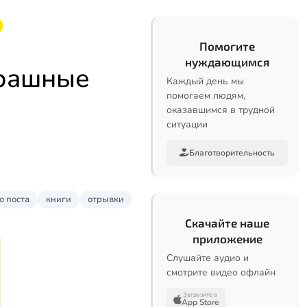
Помогите
нуждающимся
трашные
Каждый день мы
помогаем людям,
оказавшимся в трудной
ситуации
Благотворительность
о поста
книги
отрывки
Скачайте наше
приложение
Слушайте аудио и
смотрите видео офлайн
Загрузите в
App Store