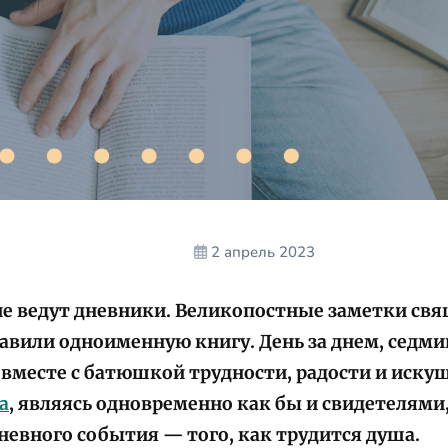
2 апрель 2023
ие ведут дневники. Великопостные заметки св
авили одноименную книгу. День за днем, седми
вместе с батюшкой трудности, радости и иску
а
, являясь одновременно как бы и свидетелями
евного события — того, как трудится душа.