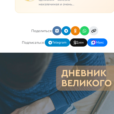
неизлечимая и очень
мучительная. При этом ею
невозможно заразиться.
Больной целиакией страдает
в одиночестве, не
представляя опасности ни
Поделиться:
для кого, кроме своих п…
Подписаться:
Telegram
Дзен
Макс