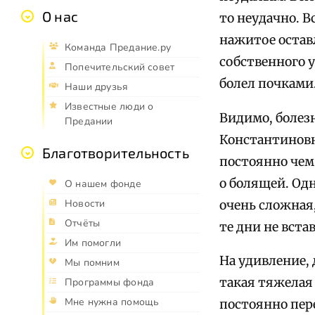
О нас
то неудачно. В
нажитое оставл
Команда Предание.ру
собственного у
Попечительский совет
болел почками
Наши друзья
Известные люди о
Видимо, болез
Предании
Константиновна
Благотворительность
постоянно чем
о болящей. Од
О нашем фонде
Новости
очень сложная,
Отчёты
те дни не вста
Им помогли
На удивление, 
Мы помним
такая тяжелая
Программы фонда
Мне нужна помощь
постоянно пер