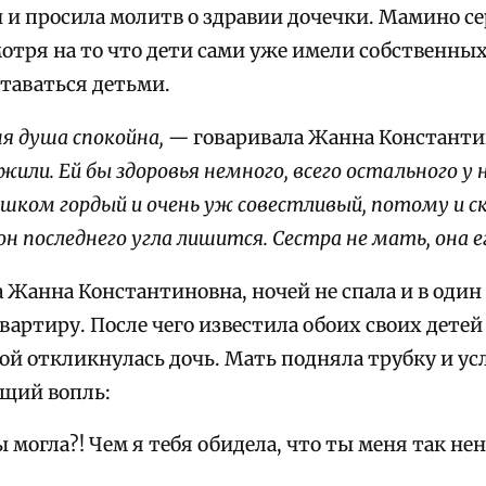
 и просила молитв о здравии дочечки. Мамино сер
мотря на то что дети сами уже имели собственных
таваться детьми.
ня душа спокойна, —
говаривала Жанна Констант
жили. Ей бы здоровья немного, всего остального у 
ишком гордый и очень уж совестливый, потому и 
 он последнего угла лишится. Сестра не мать, она 
 Жанна Константиновна, ночей не спала и в один
вартиру. После чего известила обоих своих дете
ой откликнулась дочь. Мать подняла трубку и у
щий вопль:
 могла?! Чем я тебя обидела, что ты меня так н