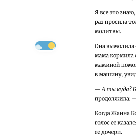
Я все это знаю
раз просила то
молитвы.
Она вымолила с
мама кормила е
маминой помощ
в машину, увид
— А ты куда? Б
продолжила:
—
Когда Жанна Ко
голос ее казал
ее дочери.