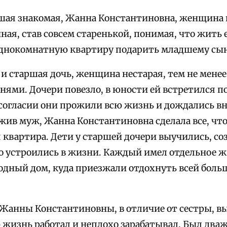
шая знакомая, Жанна Константиновна, женщина
ная, став совсем старенькой, понимая, что жить 
днокомнатную квартиру подарить младшему сын
 и старшая дочь, женщина нестарая, тем не мене
нями. Дочери повезло, в юности ей встретился п
согласии они прожили всю жизнь и дождались вну
 жив муж, Жанна Константиновна сделала все, чт
я квартира. Дети у старшей дочери выучились, с
о устроились в жизни. Каждый имел отдельное жи
одный дом, куда приезжали отдохнуть всей бол
анны Константиновны, в отличие от сестры, в
 жизнь работал и неплохо зарабатывал. Был дваж