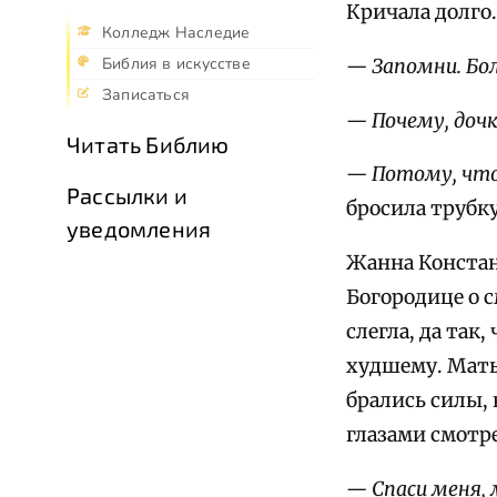
Кричала долго.
Колледж Наследие
Библия в искусстве
— Запомни. Бо
Записаться
— Почему, дочк
Читать Библию
— Потому, что
Рассылки и
бросила трубку
уведомления
Жанна Констан
Богородице о 
слегла, да так
худшему. Мать
брались силы,
глазами смотр
— Спаси меня,