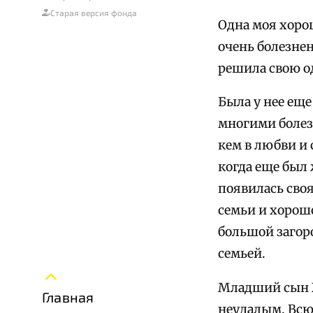
Старая версия фонда
Одна моя хоро
очень болезнен
решила свою о
Была у нее еще
многими болез
кем в любви и 
когда еще был
появилась сво
семьи и хорош
большой загор
семьей.
Младший сын Ж
Главная
неудалым. Всю