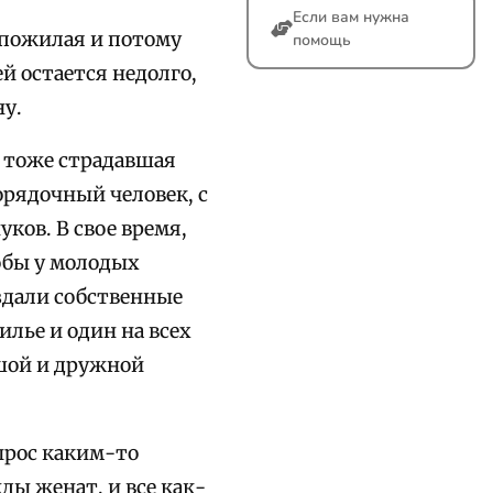
Если вам нужна
 пожилая и потому
помощь
ей остается недолго,
у.
е тоже страдавшая
орядочный человек, с
ков. В свое время,
обы у молодых
оздали собственные
лье и один на всех
ьшой и дружной
ырос каким-то
ды женат, и все как-