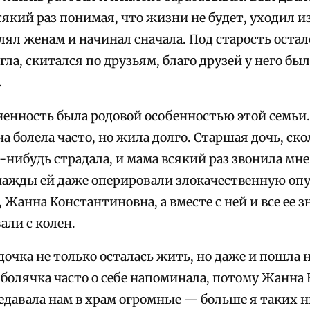
сякий раз понимая, что жизни не будет, уходил из
ял женам и начинал сначала. Под старость остал
гла, скитался по друзьям, благо друзей у него бы
.
ненность была родовой особенностью этой семьи
 болела часто, но жила долго. Старшая дочь, ск
-нибудь страдала, и мама всякий раз звонила мн
нажды ей даже оперировали злокачественную опу
 Жанна Константиновна, а вместе с ней и все ее
вали с колен.
дочка не только осталась жить, но даже и пошла н
 болячка часто о себе напоминала, потому Жанна
едавала нам в храм огромные — больше я таких н