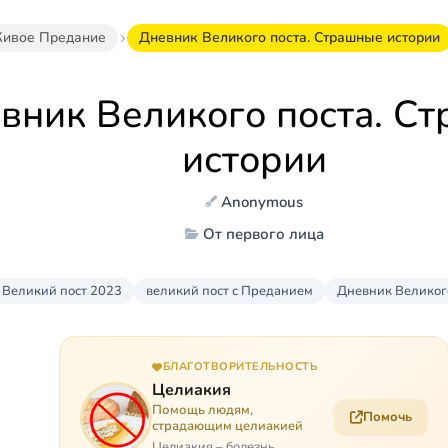
ивое Предание
Дневник Великого поста. Страшные истории
вник Великого поста. С
истории
Anonymous
От первого лица
Великий пост 2023
великий пост с Преданием
Дневник Великог
БЛАГОТВОРИТЕЛЬНОСТЬ
Целиакия
Помощь людям,
Помочь
страдающим целиакией
Целиакия – болезнь