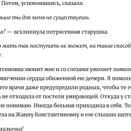
 Потом, успокоившись, сказала:
льше ты для меня не существуешь.
а?
— всхлипнула потрясенная старушка.
 мать так поступить не может, на такое способ
.
тиновна звонит мне и со слезами умоляет помол
смягчении сердца обиженной ею дочери. Я помоли
, что врачи даже предупредили родных, чтобы те 
 не отходила от постели умирающей. Откуда у 
 не понимаю. Иногда больная приходила в себя. 
ела на Жанну Константиновну и еле слышно шепт
 мамочка!