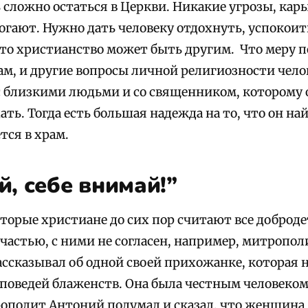
ь сложно остаться в Церкви. Никакие угрозы, кар
гают. Нужно дать человеку отдохнуть, успокоить
что христианство может быть другим. Что меру п
ам, и другие вопросы личной религиозности чел
 с близкими людьми и со священником, которому 
ть. Тогда есть большая надежда на то, что он най
ется в храм.
й, себе внимай!”
оторые христиане до сих пор считают все добро
счастью, с ними не согласен, например, митропо
ассказывал об одной своей прихожанке, которая 
поведей блаженств. Она была честным человеком 
ополит Антоний подумал и сказал, что женщина