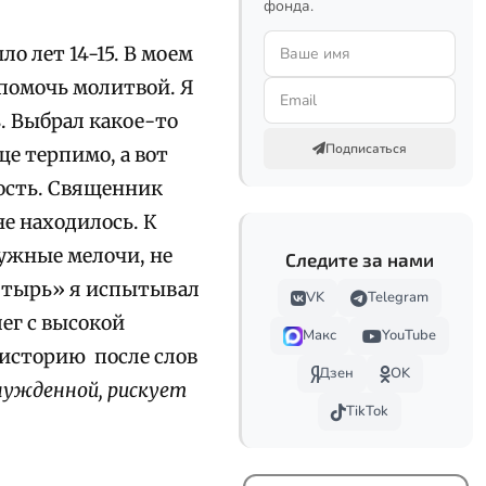
фонда.
о лет 14-15. В моем
 помочь молитвой. Я
. Выбрал какое-то
Подписаться
ще терпимо, а вот
ность. Священник
е находилось. К
нужные мелочи, не
Следите за нами
алтырь» я испытывал
VK
Telegram
лег с высокой
Макс
YouTube
 историю после слов
Дзен
OK
нужденной, рискует
TikTok