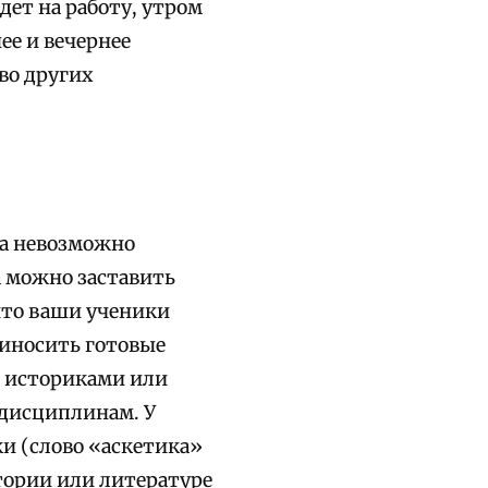
ет на работу, утром
ее и вечернее
во других
ка невозможно
а можно заставить
что ваши ученики
риносить готовые
т историками или
 дисциплинам. У
и (слово «аскетика»
стории или литературе