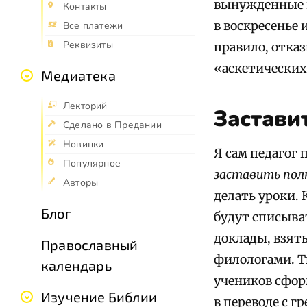
вынужденные п
Контакты
в воскресенье 
Все платежи
Реквизиты
правило, отказ
«аскетических
Медиатека
Лекторий
Застави
Сделано в Предании
Новинки
Я сам педагог 
Популярное
заставить по
Авторы
делать уроки.
Блог
будут списыва
доклады, взяты
Православный
филологами. Т
календарь
учеников сфор
Изучение Библии
в переводе с г