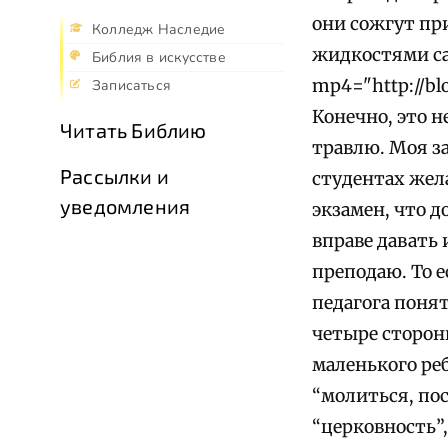
они сожгут пр
Колледж Наследие
жидкостями са
Библия в искусстве
mp4="http://blo
Записаться
Конечно, это н
Читать Библию
травлю. Моя за
Рассылки и
студентах жела
уведомления
экзамен, что д
вправе давать 
преподаю. То е
педагога понят
четыре сторон
маленького реб
“молиться, по
“церковность”