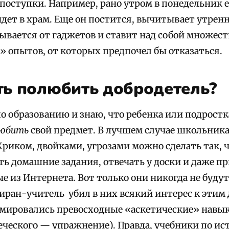
оступки. Например, рано утром в понедельник ед
идет в храм. Еще он постится, вычитывает утренн
ывается от гаджетов и ставит над собой множест
» опытов, от которых предпочел бы отказаться.
ть полюбить добродетель?
по образованию и знаю, что ребенка или подрост
любить
свой предмет. В лучшем случае школьник
Криком, двойками, угрозами можно сделать так, 
ть домашние задания, отвечать у доски и даже п
е из Интернета. Вот только они никогда не буду
иран-учитель убил в них всякий интерес к этим
мировались превосходные «аскетические» навык
реческого — упражнение). Правда, учебники по и