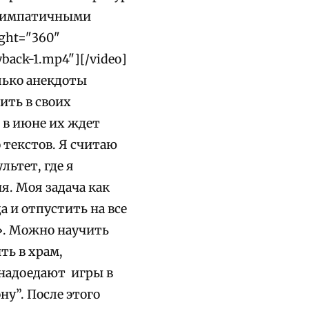
осимпатичными
ight="360"
yback-1.mp4"][/video]
олько анекдоты
ить в своих
и в июне их ждет
 текстов.
Я считаю
льтет, где я
я. Моя задача как
а и отпустить на все
.
Можно научить
ть в храм,
 надоедают игры в
у”. После этого