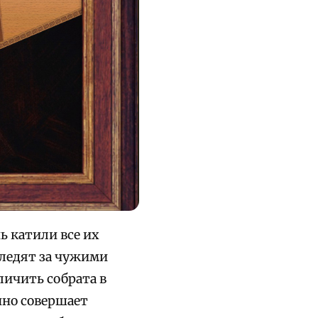
 катили все их
ледят за чужими
личить собрата в
нно совершает