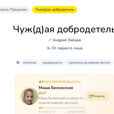
ивое Предание
Чуж(д)ая добродетель
Чуж(д)ая добродетел
Андрей Зайцев
От первого лица
молитва
праведность
практика духовной жизни
БЛАГОТВОРИТЕЛЬНОСТЬ
Маша Билинская
ДЦП
Помочь
Маше Билинской в каком-то
смысле повезло: детский
церебральный паралич
зацепил её не очень сильно.
44 836,37 ₽
из 584 470 ₽