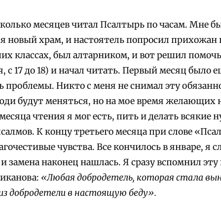
олько месяцев читал Псалтырь по часам. Мне был
ся новый храм, и настоятель попросил прихожан
их классах, был алтарником, и вот решил помочь
, с 17 до 18) и начал читать. Первый месяц было е
ь проблемы. Никто с меня не снимал эту обязан
люди будут меняться, но на мое время желающих н
месяца чтения я мог есть, пить и делать всякие 
псалмов. К концу третьего месяца при слове «Пс
гочестивые чувства. Все кончилось в январе, я с
 и замена наконец нашлась.
Я сразу вспомнил эту
ликанова:
«Любая добродетель, которая стала вы
из добродетели в настоящую беду».