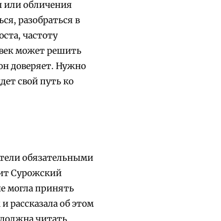
ы или обличения
ся, разобраться в
оста, частоту
овек может решить
он доверяет.
Нужно
дет свой путь ко
детели обязательными
лит Сурожский
не могла принять
и рассказала об этом
 должна читать