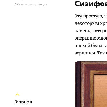
Сизифов
Старая версия фонда
Эту простую, 
некоторым хри
камень, котор
операцию мног
плохой булыжн
вершины. Так 
Главная