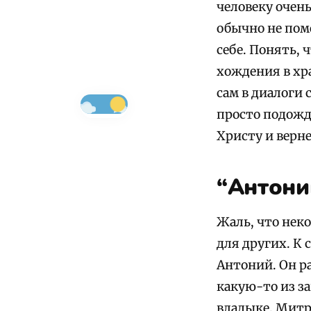
человеку очен
обычно не помо
себе. Понять, 
хождения в хр
сам в диалоги
просто подожда
Христу и верн
“Антони
Жаль, что нек
для других. К 
Антоний. Он р
какую-то из за
владыке. Митр