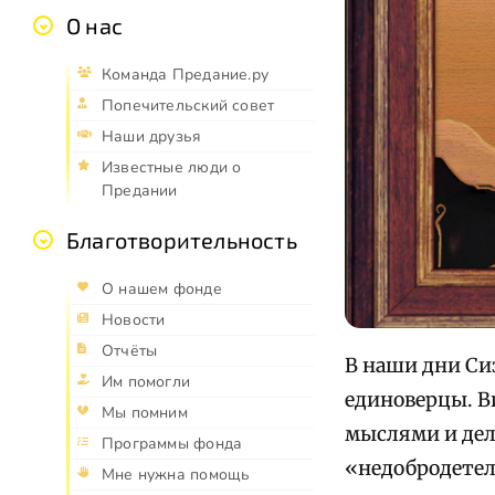
О нас
Команда Предание.ру
Попечительский совет
Наши друзья
Известные люди о
Предании
Благотворительность
О нашем фонде
Новости
Отчёты
В наши дни Си
Им помогли
единоверцы. В
Мы помним
мыслями и дел
Программы фонда
«недобродетел
Мне нужна помощь