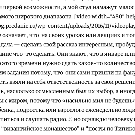
и первой возможности, а мой стул намажут мал
мого широкого диапазона.
[video width="480" he
g.predanie.ru/wp-content/uploads/2016/11/videopla
е означает, что на своих уроках или лекциях я т
дача — сделать свой рассказ интересным, пробуд
ние что-то сделать. Они знают, что в январе ил
о этого времени нужно сдать какое-то количество
им задания потому, что они сами пришли на факу
сть взяли на себя ответственность за свои решени
ь, насколько осмысленным был их выбор, а иногд
ы с миром, потому что «насильно мил не будешь»
енка, подростка или взрослого еженедельно ходи
ститься и слушать радио…”, но однажды человеку
, “византийское монашество” и “посты по Типикон