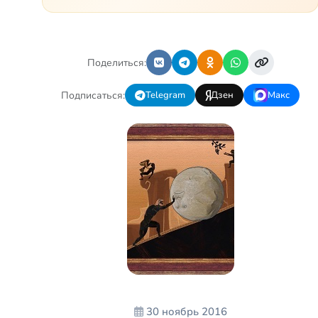
Но всё-таки есть диагноз и
есть немалые проблемы –
Маша неправильно ходит, и
от т…
Поделиться:
Подписаться:
Telegram
Дзен
Макс
30 ноябрь 2016