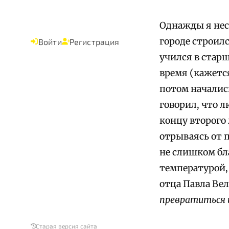
Однажды я неск
городе строил
Войти
Регистрация
учился в старш
время (кажется
потом началис
говорил, что 
концу второго 
отрываясь от 
не слишком бла
температурой,
отца Павла Ве
превратиться 
Старая версия сайта