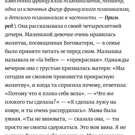
известный французский психоаналитик, педиатр,
одна из ключевых фигур французского психоанализа,
и детского психоанализа в частности. —
Прим.
ред.
). Она рассказывала о своей четырехлетней
дочери. Маленькой девочке очень нравилась
молитва, посвященная Богоматери, — в семье
было принято читать ее перед сном. Малышка
называла ее «la belle» — «прекрасная». Однажды
вечером она с грустью призналась матери: «Мы
сегодня не сможем произнести прекрасную
молитву», и когда та спросила почему, ответила:
«Потому что я плохо себя вела». — «Что же
плохого ты сделала?» — «Я сделала лужу на
ковре, и ты очень рассердилась». Мама была
умная. «Ты не виновата, — сказала она, — ты
просто не смогла сдержаться. Это моя вина. Я не