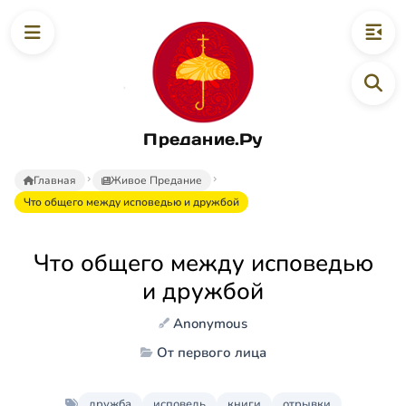
Предание.Ру
Главная
Живое Предание
Что общего между исповедью и дружбой
Что общего между исповедью
и дружбой
Anonymous
От первого лица
дружба
исповедь
книги
отрывки