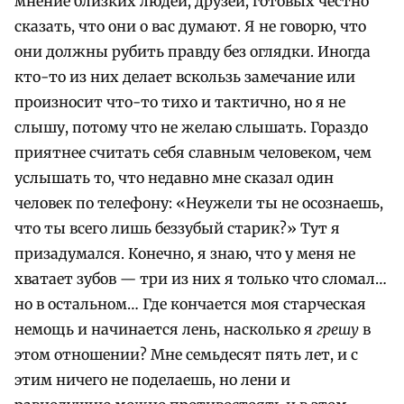
мнение близких людей, друзей, готовых честно
сказать, что они о вас думают. Я не говорю, что
они должны рубить правду без оглядки. Иногда
кто-то из них делает вскользь замечание или
произносит что-то тихо и тактично, но я не
слышу, потому что не желаю слышать. Гораздо
приятнее считать себя славным человеком, чем
услышать то, что недавно мне сказал один
человек по телефону: «Неужели ты не осознаешь,
что ты всего лишь беззубый старик?» Тут я
призадумался. Конечно, я знаю, что у меня не
хватает зубов — три из них я только что сломал…
но в остальном… Где кончается моя старческая
немощь и начинается лень, насколько я
грешу
в
этом отношении? Мне семьдесят пять лет, и с
этим ничего не поделаешь, но лени и