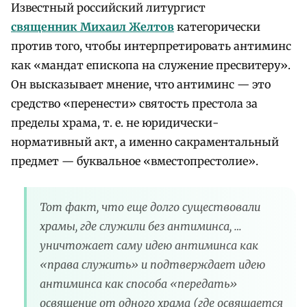
Известный российский литургист
священник Михаил Желтов
категорически
против того, чтобы интерпретировать антиминс
как «мандат епископа на служение пресвитеру».
Он высказывает мнение, что антиминс — это
средство «перенести» святость престола за
пределы храма, т. е. не юридически-
нормативный акт, а именно сакраментальный
предмет — буквальное «вместопрестолие».
Тот факт, что еще долго существовали
храмы, где служили без антиминса, …
уничтожает саму идею антиминса как
«права служить» и подтверждает идею
антиминса как способа «передать»
освящение от одного храма (где освящается