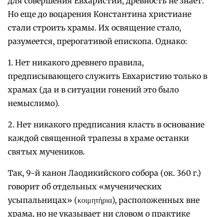
для совершения Евхаристии, древность не знает.
Но еще до воцарения Константина христиане
стали строить храмы. Их освящение стало,
разумеется, прерогативой епископа. Однако:
1. Нет никакого древнего правила,
предписывающего служить Евхаристию только в
храмах (да и в ситуации гонений это было
немыслимо).
2. Нет никакого предписания класть в основание
каждой священной трапезы в храме останки
святых мучеников.
Так, 9-й канон Лаодикийского собора (ок. 360 г.)
говорит об отдельных «мученических
усыпальницах» (κοιμητήρια), расположенных вне
храма, но не указывает ни словом о практике