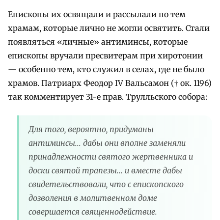
Епископы их освящали и рассылали по тем
храмам, которые лично не могли освятить. Стали
появляться «личные» антиминсы, которые
епископы вручали пресвитерам при хиротонии
— особенно тем, кто служил в селах, где не было
храмов. Патриарх Феодор IV Вальсамон († ок. 1196)
так комментирует 31-е прав. Трулльского собора:
Для того, вероятно, придуманы
антиминсы... дабы они вполне заменяли
принадлежности святого жертвенника и
доски святой трапезы... и вместе дабы
свидетельствовали, что с епископского
дозволения в молитвенном доме
совершается священнодействие.