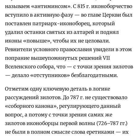
называем «антиминсом». С 815 г. иконоборчество
вступило в активную фазу — во главе Церкви был
поставлен патриарх-иконоборец, который
удалил останки святых из алтарей и поднял
иконы «повыше», чтобы их не целовали.
Ревнители условного православия увидели в этом
попрание вышеупомянутых решений VII
Вселенского собора, что — с точки зрения зилотов
— делало «отступников» безблагодатными.
Отметим одну ключевую деталь в логике
рассуждений зилотов. До 787 г. не существовало
«соборного канона», регулирующего данный
вопрос, а потому с точки зрения самих же
зилотов иконоборцы первой волны (726–787 гг.)
не были в полном смысле слова еретиками — их