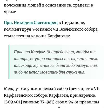
положения мощей в основание св. трапезы в
храме.
Прп. Никодим Святогорец
в Пидалионе,
комментируя 7-й канон VII Вселенского собора,
ссылается на каноны Карфагена:
Правило Карфаг. 91 определяет, чтобы те
алтари, внутри которых не сокрыты тела
или мощи мучеников, были либо разрушены,
либо не использовались для служения.
Между тем упоминаемый собор (речь идет о VII
Карфагенском соборе: Карфаген, при Аврелие,
13.09.401 [каноны: 77–96]) своим 94-м правилом