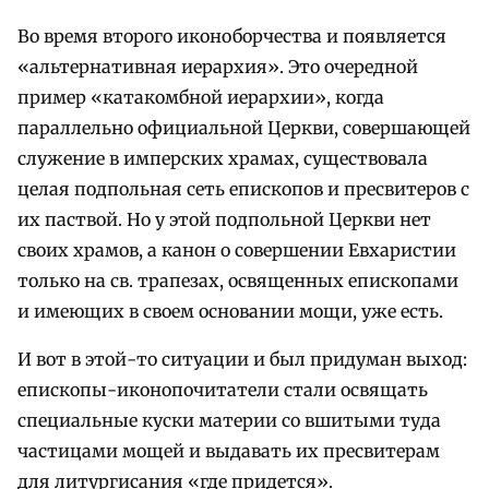
Во время второго иконоборчества и появляется
«альтернативная иерархия». Это очередной
пример «катакомбной иерархии», когда
параллельно официальной Церкви, совершающей
служение в имперских храмах, существовала
целая подпольная сеть епископов и пресвитеров с
их паствой. Но у этой подпольной Церкви нет
своих храмов, а канон о совершении Евхаристии
только на св. трапезах, освященных епископами
и имеющих в своем основании мощи, уже есть.
И вот в этой-то ситуации и был придуман выход:
епископы-иконопочитатели стали освящать
специальные куски материи со вшитыми туда
частицами мощей и выдавать их пресвитерам
для литургисания «где придется».