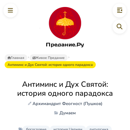
Предание.Ру
Главная
Живое Предание
Антиминс и Дух Святой: история одного парадокса
Антиминс и Дух Святой:
история одного парадокса
Архимандрит Феогност (Пушков)
Думаем
богословие
история Церкви
литургика