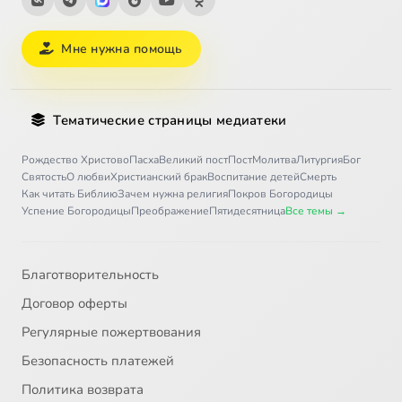
Мне нужна помощь
Тематические страницы медиатеки
Рождество Христово
Пасха
Великий пост
Пост
Молитва
Литургия
Бог
Святость
О любви
Христианский брак
Воспитание детей
Смерть
Как читать Библию
Зачем нужна религия
Покров Богородицы
Успение Богородицы
Преображение
Пятидесятница
Все темы →
Благотворительность
Договор оферты
Регулярные пожертвования
Безопасность платежей
Политика возврата