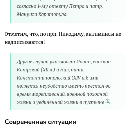
согласно 1-му ответу Петра и патр.
Мануила Харитопула.
Отметим, что, по прп. Никодиму, антиминсы не
надписываются!
Другие случаи указывает Иоанн, епископ
Китрский (ХII в.) и Нил, патр.
Константинопольский (ХІV в.): ими
является неудобство иметь престол во
время мореплаваний, военной походной
[3]
жизни и уединенной жизни в пустыне
.
Современная ситуация