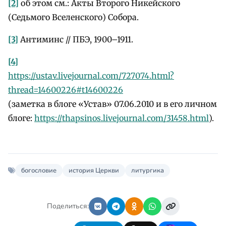
[2]
об этом см.: Акты Второго Никейского
(Седьмого Вселенского) Собора.
[3]
Антиминс // ПБЭ, 1900–1911.
[4]
https://ustav.livejournal.com/727074.html?
thread=14600226#t14600226
(заметка в блоге «Устав» 07.06.2010 и в его личном
блоге:
https://thapsinos.livejournal.com/31458.html
).
богословие
история Церкви
литургика
Поделиться: