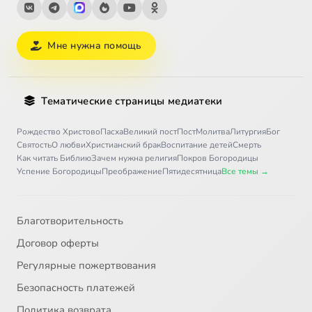
Мне нужна помощь
Тематические страницы медиатеки
Рождество Христово
Пасха
Великий пост
Пост
Молитва
Литургия
Бог
Святость
О любви
Христианский брак
Воспитание детей
Смерть
Как читать Библию
Зачем нужна религия
Покров Богородицы
Успение Богородицы
Преображение
Пятидесятница
Все темы →
Благотворительность
Договор оферты
Регулярные пожертвования
Безопасность платежей
Политика возврата