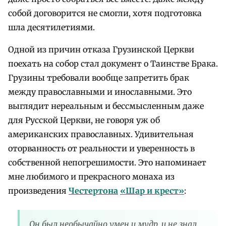
собой договорится не смогли, хотя подготовка
шла десятилетиями.
Одной из причин отказа Грузинской Церкви
поехать на собор стал документ о Таинстве Брака.
Грузины требовали вообще запретить брак
между православными и инославными. Это
выглядит нереальным и бессмысленным даже
для Русской Церкви, не говоря уж об
американских православных. Удивительная
оторванность от реальности и уверенность в
собственной непогрешимости. Это напоминает
мне любимого и прекрасного монаха из
произведения
Честертона
«Шар и крест»
:
Он был необычайно умен и мудр, и не знал