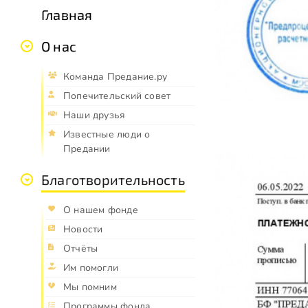
Главная
О нас
Команда Предание.ру
Попечительский совет
Наши друзья
Известные люди о
Предании
Благотворительность
О нашем фонде
Новости
Отчёты
Им помогли
Мы помним
Программы фонда