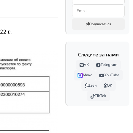
Подписаться
22 г.
Следите за нами
VK
Telegram
Макс
YouTube
Дзен
OK
TikTok