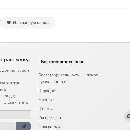
На главную фонда
а рассылку:
Благотворительность
ашем почтовом
Благотворительность — помочь
нуждающимся
атериалов;
ных
О фонде
 фонда;
Новости
 по Евангелию.
Отчёты
Им помогли
Программы