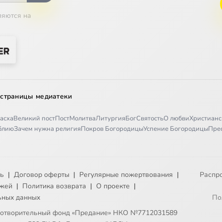
ляются на
 страницы медиатеки
асха
Великий пост
Пост
Молитва
Литургия
Бог
Святость
О любви
Христианс
иблию
Зачем нужна религия
Покров Богородицы
Успение Богородицы
Пре
ть
|
Договор оферты
|
Регулярные пожертвования
|
Распр
ежей
|
Политика возврата
|
О проекте
|
ьных данных
По
готворительный фонд «Предание» НКО №7712031589