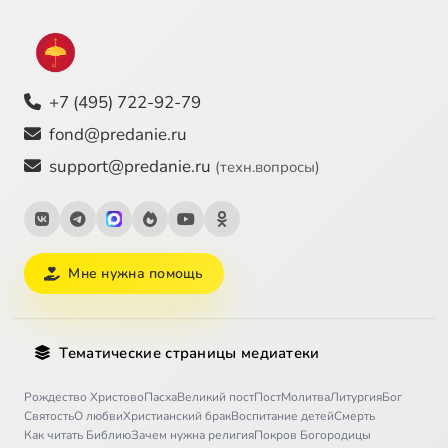
+7 (495) 722-92-79
fond@predanie.ru
support@predanie.ru
(техн.вопросы)
Мне нужна помощь
Тематические страницы медиатеки
Рождество Христово
Пасха
Великий пост
Пост
Молитва
Литургия
Бог
Святость
О любви
Христианский брак
Воспитание детей
Смерть
Как читать Библию
Зачем нужна религия
Покров Богородицы