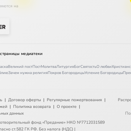
ляются на
 страницы медиатеки
асха
Великий пост
Пост
Молитва
Литургия
Бог
Святость
О любви
Христианс
иблию
Зачем нужна религия
Покров Богородицы
Успение Богородицы
Пре
ть
|
Договор оферты
|
Регулярные пожертвования
|
Распр
ежей
|
Политика возврата
|
О проекте
|
ьных данных
По
готворительный фонд «Предание» НКО №7712031589
асно ст.582 ГК РФ. Без налога (НДС)
|