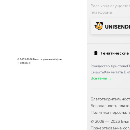
Рассылки осуществ
платформе
Тематические
© 2005-2026 Благотворительный фонд
«Предание»
Рождество Христово
П
Смерть
Как читать Б
Все темы →
Благотворительнос
Безопасность плат
Политика персонал
© 2008 — 2026 Бла
Пожертвование согл