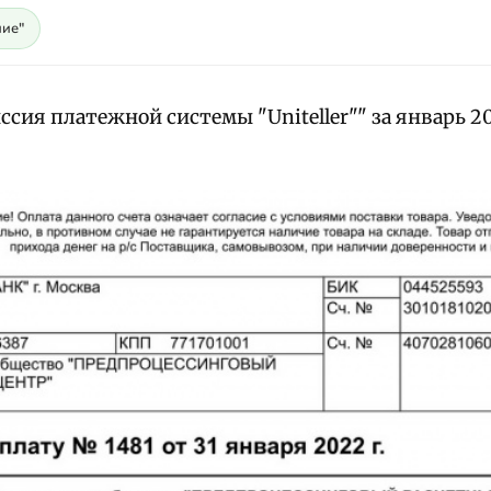
ие"
сия платежной системы "Uniteller"" за январь 20