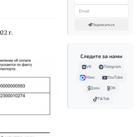
Подписаться
22 г.
Следите за нами
VK
Telegram
Макс
YouTube
Дзен
OK
TikTok