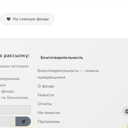
На главную фонда
а рассылку:
Благотворительность
ашем почтовом
Благотворительность — помочь
нуждающимся
атериалов;
ных
О фонде
 фонда;
Новости
 по Евангелию.
Отчёты
Им помогли
Программы