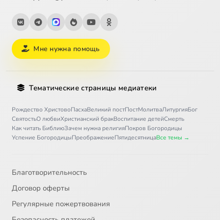
Мне нужна помощь
Тематические страницы медиатеки
Рождество Христово
Пасха
Великий пост
Пост
Молитва
Литургия
Бог
Святость
О любви
Христианский брак
Воспитание детей
Смерть
Как читать Библию
Зачем нужна религия
Покров Богородицы
Успение Богородицы
Преображение
Пятидесятница
Все темы →
Благотворительность
Договор оферты
Регулярные пожертвования
Безопасность платежей