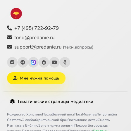
+7 (495) 722-92-79
fond@predanie.ru
support@predanie.ru
(техн.вопросы)
Мне нужна помощь
Тематические страницы медиатеки
Рождество Христово
Пасха
Великий пост
Пост
Молитва
Литургия
Бог
Святость
О любви
Христианский брак
Воспитание детей
Смерть
Как читать Библию
Зачем нужна религия
Покров Богородицы
Успение Богородицы
Преображение
Пятидесятница
Все темы →