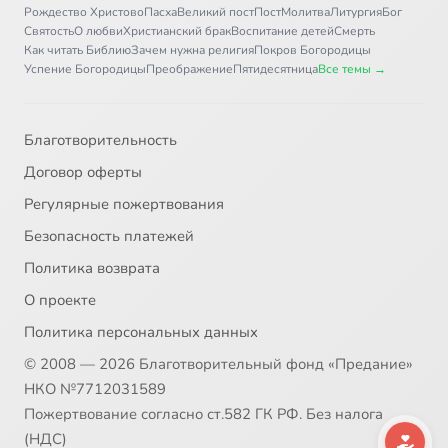
Рождество Христово
Пасха
Великий пост
Пост
Молитва
Литургия
Бог
Святость
О любви
Христианский брак
Воспитание детей
Смерть
Как читать Библию
Зачем нужна религия
Покров Богородицы
Успение Богородицы
Преображение
Пятидесятница
Все темы →
Благотворительность
Договор оферты
Регулярные пожертвования
Безопасность платежей
Политика возврата
О проекте
Политика персональных данных
© 2008 — 2026 Благотворительный фонд «Предание»
НКО №7712031589
Пожертвование согласно ст.582 ГК РФ. Без налога
(НДС)