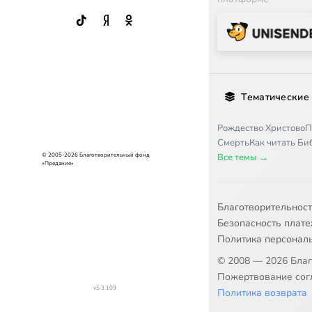
Тематические
Рождество Христово
П
Смерть
Как читать Б
© 2005-2026 Благотворительный фонд
Все темы →
«Предание»
Благотворительнос
Безопасность плат
Политика персонал
© 2008 — 2026 Бла
Пожертвование согл
v5.3.109
Политика возврата