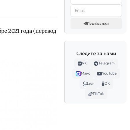
Подписаться
ре 2021 года (перевод
Следите за нами
VK
Telegram
Макс
YouTube
Дзен
OK
TikTok