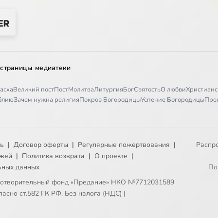
 страницы медиатеки
асха
Великий пост
Пост
Молитва
Литургия
Бог
Святость
О любви
Христианс
иблию
Зачем нужна религия
Покров Богородицы
Успение Богородицы
Пре
ть
|
Договор оферты
|
Регулярные пожертвования
|
Распр
ежей
|
Политика возврата
|
О проекте
|
ьных данных
По
готворительный фонд «Предание» НКО №7712031589
асно ст.582 ГК РФ. Без налога (НДС)
|