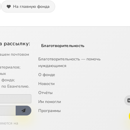
На главную фонда
а рассылку:
Благотворительность
ашем почтовом
Благотворительность — помочь
нуждающимся
атериалов;
ных
О фонде
 фонда;
Новости
 по Евангелию.
Отчёты
Им помогли
Программы
ляются на