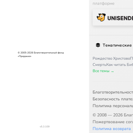
платформе
Тематические
© 2005-2026 Благотворительный фонд
«Предание»
Рождество Христово
П
Смерть
Как читать Б
Все темы →
Благотворительнос
Безопасность плат
Политика персонал
© 2008 — 2026 Бла
Пожертвование согл
v5.3.109
Политика возврата