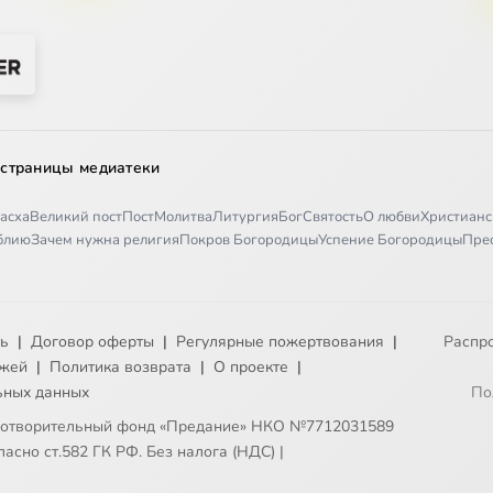
 страницы медиатеки
асха
Великий пост
Пост
Молитва
Литургия
Бог
Святость
О любви
Христианс
иблию
Зачем нужна религия
Покров Богородицы
Успение Богородицы
Пре
ть
|
Договор оферты
|
Регулярные пожертвования
|
Распр
ежей
|
Политика возврата
|
О проекте
|
ьных данных
По
готворительный фонд «Предание» НКО №7712031589
асно ст.582 ГК РФ. Без налога (НДС)
|