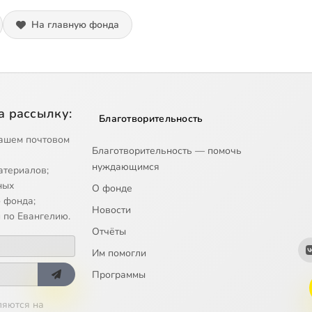
На главную фонда
а рассылку:
Благотворительность
ашем почтовом
Благотворительность — помочь
нуждающимся
атериалов;
ных
О фонде
 фонда;
Новости
 по Евангелию.
Отчёты
Им помогли
Программы
ляются на