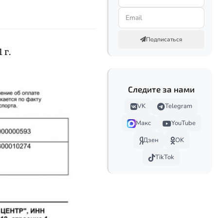
Подписаться
 г.
Следите за нами
VK
Telegram
Макс
YouTube
Дзен
OK
TikTok