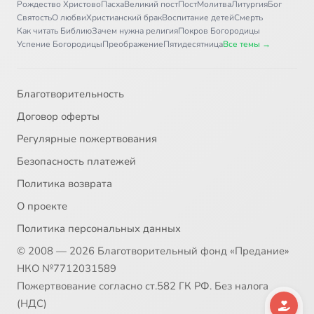
Рождество Христово
Пасха
Великий пост
Пост
Молитва
Литургия
Бог
Святость
О любви
Христианский брак
Воспитание детей
Смерть
Как читать Библию
Зачем нужна религия
Покров Богородицы
Успение Богородицы
Преображение
Пятидесятница
Все темы →
Благотворительность
Договор оферты
Регулярные пожертвования
Безопасность платежей
Политика возврата
О проекте
Политика персональных данных
© 2008 — 2026 Благотворительный фонд «Предание»
НКО №7712031589
Пожертвование согласно ст.582 ГК РФ. Без налога
(НДС)