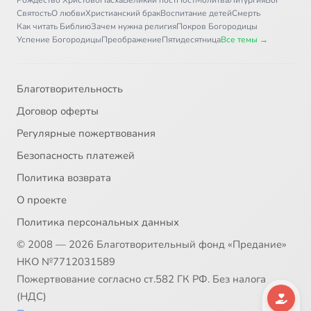
Святость
О любви
Христианский брак
Воспитание детей
Смерть
Как читать Библию
Зачем нужна религия
Покров Богородицы
Успение Богородицы
Преображение
Пятидесятница
Все темы →
Благотворительность
Договор оферты
Регулярные пожертвования
Безопасность платежей
Политика возврата
О проекте
Политика персональных данных
© 2008 — 2026 Благотворительный фонд «Предание»
НКО №7712031589
Пожертвование согласно ст.582 ГК РФ. Без налога
(НДС)