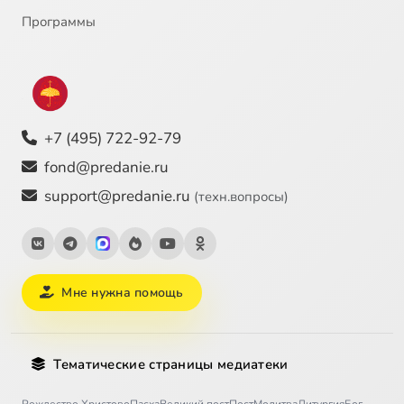
Программы
+7 (495) 722-92-79
fond@predanie.ru
support@predanie.ru
(техн.вопросы)
Мне нужна помощь
Тематические страницы медиатеки
Рождество Христово
Пасха
Великий пост
Пост
Молитва
Литургия
Бог