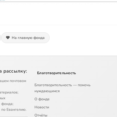
На главную фонда
а рассылку:
Благотворительность
ашем почтовом
Благотворительность — помочь
нуждающимся
атериалов;
ных
О фонде
 фонда;
Новости
 по Евангелию.
Отчёты