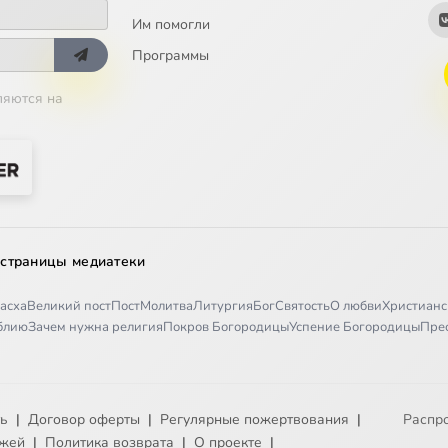
Им помогли
Программы
ляются на
 страницы медиатеки
асха
Великий пост
Пост
Молитва
Литургия
Бог
Святость
О любви
Христианс
иблию
Зачем нужна религия
Покров Богородицы
Успение Богородицы
Пре
ть
|
Договор оферты
|
Регулярные пожертвования
|
Распр
ежей
|
Политика возврата
|
О проекте
|