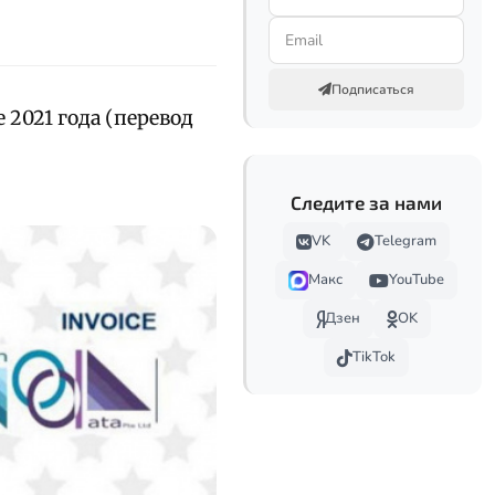
Подписаться
 2021 года (перевод
Следите за нами
VK
Telegram
Макс
YouTube
Дзен
OK
TikTok