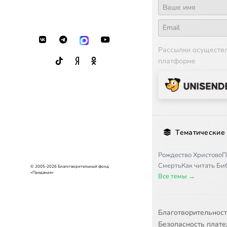
Рассылки осуществ
платформе
Тематические
Рождество Христово
П
Смерть
Как читать Б
© 2005-2026 Благотворительный фонд
«Предание»
Все темы →
Благотворительнос
Безопасность плат