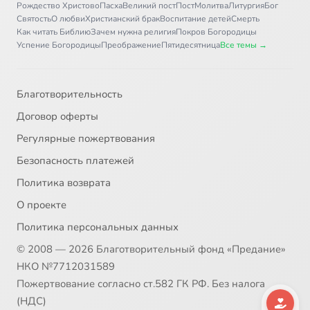
Рождество Христово
Пасха
Великий пост
Пост
Молитва
Литургия
Бог
Святость
О любви
Христианский брак
Воспитание детей
Смерть
Как читать Библию
Зачем нужна религия
Покров Богородицы
Успение Богородицы
Преображение
Пятидесятница
Все темы →
Благотворительность
Договор оферты
Регулярные пожертвования
Безопасность платежей
Политика возврата
О проекте
Политика персональных данных
© 2008 — 2026 Благотворительный фонд «Предание»
НКО №7712031589
Пожертвование согласно ст.582 ГК РФ. Без налога
(НДС)